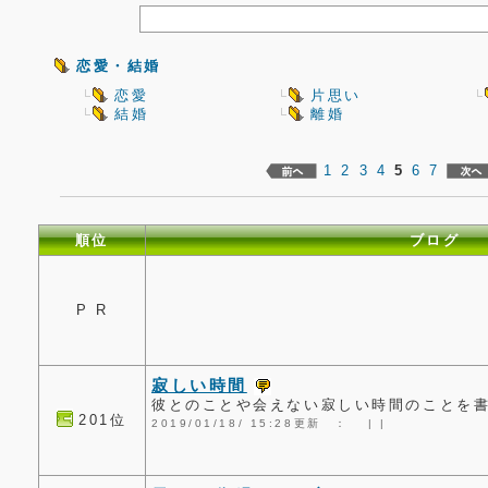
恋愛・結婚
恋愛
片思い
結婚
離婚
1
2
3
4
5
6
7
順位
ブログ
P R
寂しい時間
彼とのことや会えない寂しい時間のことを
201位
2019/01/18/ 15:28更新 ：
|
|