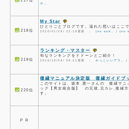
217位
小…
My Star
ひとりごとブログです。溢れた想いはここ
218位
2010/01/24/ 21:18更新 ：
(no sub…
|
(no 
ランキング・マスター
旬なランキングをドドーンとご紹介！
219位
2010/10/04/ 09:21更新 ：
かっこいいアラ…
復縁マニュアル決定版 復縁ガイドブ
このサイトは、坂本 憲一さんの 復縁マニ
ック【男女統合版】 の元彼,元カレ,復縁
220位
す。
P R