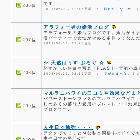
です。
206位
2007/05/09/ 12:15更新 ：
別れたくない女…
アラフォー男の婚活ブログ
アラフォー男の婚活ブログです。婚活がう
活パーティーで女性が求める条件ってなん
207位
2019/08/04/ 12:28更新 ：
|
|
☆ 天然はぅす ぶろぐ ☆
恥ずかしい告白や写真・FLASH・官能小説
208位
2008/06/22/ 02:15更新 ：
涙が止まらない
|
マルラニハワイの口コミや効果などま
パワーストーンブレスのマルラニハワイフ
じめ多くの芸能人愛用のブレスレット!効果
209位
ブログです♪
人生日々勉強・・・
ヲタクでちょっとＭな私と同棲中のドＳで
事や日常の事(^ω^)