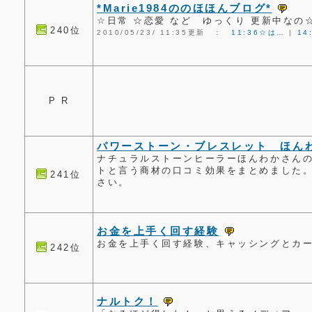
*Marie1984ののほほんブログ*
☆日常 ☆恋愛 など ゆっくり 更新中なの
240位
2010/05/23/ 11:35更新 ：
11:36☆は…
|
14
P R
パワーストーン・ブレスレット ほんわ
ナチュラルストーンヒーラーほんわかさん
トと言う商材の口コミ効果をまとめました
241位
さい。
お金を上手く回す経験
お金を上手く回す経験、キャッシングとカ
242位
ナルトク！