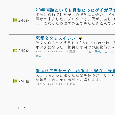
20年間誰といても孤独だったゲイが幸
ずっと孤独でしたが、心理学に出会い、ゲ
事が出来ました。ブログでは、僕が、あり
248位
ようになった心理学の全てをたたき込んで
恋愛タタミスイレン
彼女を作ろうと決意して9人にふられた時、
オタクになった！超初心者向けの恋愛能力
249位
2007/04/21/ 00:00更新 ：
「女・子供」と…
点…
訳ありアラサーＯＬの過去～現在～未
人とはちょっと違った経歴を持つアラサー
な毎日を過去から赤裸々に綴ります。
250位
2017/02/16/ 23:28更新 ：
|
|
P R