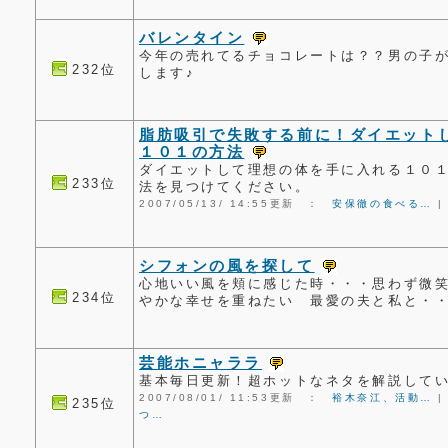
バレンタイン
今年の売れてるチョコレートは？？男の子
232位
します♪
脂肪吸引で失敗する前に！ダイエット
１０１の方法
ダイエットして理想の体を手に入れる１０
233位
法を見つけてください。
2007/05/13/ 14:55更新 ：
安保徹の食べる…
シフォンの風を探して
心地いい風を頬に感じた時・・・思わず微
234位
やかな幸せを重ねたい 最愛の夫と私と・
芸能ホニャララ
基本毎日更新！超ホットなネタを解説して
2007/08/01/ 11:53更新 ：
裕木奈江、活動…
235位
つ…