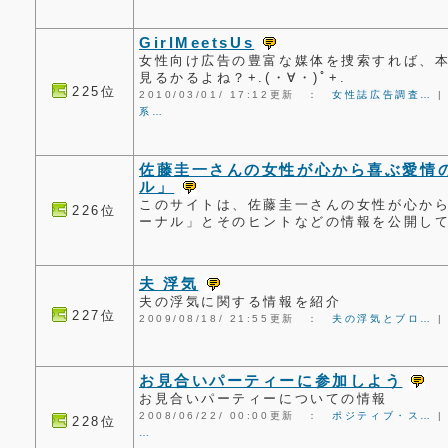
GirlMeetsUs
女性向け広告の豊富な媒体を捜索すれば、
見るかるよね？+.(・∀・)ﾟ+.
225位
2010/03/01/ 17:12更新 ：
女性誌広告調査…
系…
佐藤圭一さんの女性が心から喜ぶ愛情
ル」
このサイトは、佐藤圭一さんの女性が心か
226位
ーナル」とそのヒントなどの情報を公開し
夫 浮気
夫の浮気に関する情報を紹介
227位
2009/08/18/ 21:55更新 ：
夫の浮気とブロ…
お見合いパーティーに参加しよう
お見合いパーティーについての情報
2008/06/22/ 00:00更新 ：
ポジティブ・ス…
228位
…