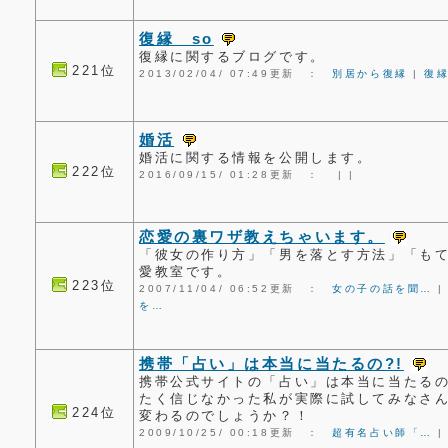
復縁 so
復縁に関するブログです。
221位
2013/02/04/ 07:49更新 ：
別居から復縁
|
復
婚活
婚活に関する情報を公開します。
222位
2016/09/15/ 01:28更新 ：
|
|
恋愛の裏ワザ教えちゃいます。
「彼女の作り方」「男を落とす方法」「も
愛教室です。
223位
2007/11/04/ 06:52更新 ：
女の子の話を聞…
を…
携帯「占い」は本当に当たるの?!
携帯公式サイトの「占い」は本当に当たる
たく信じなかった私が実際に試してみなさ
224位
変わるのでしょうか？！
2009/10/25/ 00:18更新 ：
超有名占い師「…