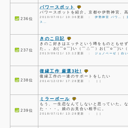
パワースポット
パワースポットを紹介。京都や伊勢神宮、
2010/07/01/ 10:36更新 ：
伊勢神宮 パワ…
|
236位
ス…
きのこ日記
きのこ好きはエッチという噂をものともせ
た。。お(￣o￣)い（￣△￣）お(￣o￣)い
237位
2013/09/21/ 13:12更新 ：
ジェノベーゼ
|
白
復縁工作 厳選3社!
復縁工作の一連のサポートをしたい
238位
2014/12/29/ 17:28更新 ：
|
|
ミラーボール
もう、一生恋なんてしないと思っていた。
た・・・。娘のお見合い相手に。
239位
2018/07/16/ 13:28更新 ：
|
|