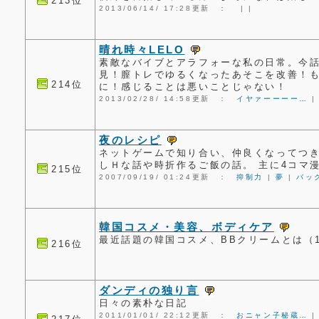
213位
2013/06/14/ 17:28更新 ：
|
|
晴れ時々LELO
素敵なバイブとアラフォーな私の日常。今話
見！膣トレでゆるくなったあそこを改善！
214位
に！感じることは悪いことじゃない！
2013/02/28/ 14:58更新 ：
イヤァーーーー…
夜のレシピ
ネットゲームで知り合い、仲良くなってつ
しＨな話や時折作るご飯の話。 主に4コマ
215位
2007/09/19/ 01:24更新 ：
抑制力
|
夢
|
バッ
韓国コスメ・美容、ボディケア
最近話題の韓国コスメ、BBクリームとは（
216位
ダンディの独り言
日々の素朴な日記
2011/01/01/ 22:12更新 ：
おニャン子秘蔵…