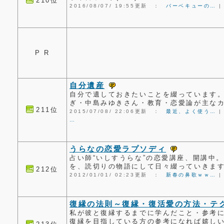
210位
2016/08/07/ 19:55更新 ：
バーベキューの…
P R
自分遺産
自分で遺しておきたいことを綴っています
ぎ・中島みゆきさん・教育・恋愛論が主な
211位
2015/07/08/ 22:06更新 ：
最近、よく使う…
…
うらなの恋愛ラプソディ
占い師“いしすうらな”の恋愛講座、開講中
を、読切りの物語にして日々綴っていきま
212位
2012/01/01/ 02:23更新 ：
新春の鼻歌ｗｗ…
復縁の法則～復縁・復活愛の方法・テ
私が彼と復縁するまでに学んだこと・参考
復縁を目指している方の参考になれば嬉しい