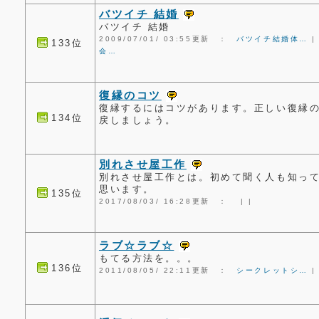
バツイチ 結婚
バツイチ 結婚
2009/07/01/ 03:55更新 ：
バツイチ結婚体…
133位
会…
復縁のコツ
復縁するにはコツがあります。正しい復縁
134位
戻しましょう。
別れさせ屋工作
別れさせ屋工作とは。初めて聞く人も知っ
思います。
135位
2017/08/03/ 16:28更新 ：
|
|
ラブ☆ラブ☆
もてる方法を。。。
136位
2011/08/05/ 22:11更新 ：
シークレットシ…