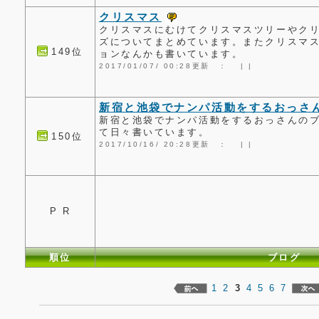
クリスマス
クリスマスにむけてクリスマスツリーやク
ズについてまとめています。またクリスマ
149位
ョンなんかも書いています。
2017/01/07/ 00:28更新 ：
|
|
新宿と池袋でナンパ活動をするおっさ
新宿と池袋でナンパ活動をするおっさんの
て日々書いています。
150位
2017/10/16/ 20:28更新 ：
|
|
P R
順位
ブログ
1
2
3
4
5
6
7