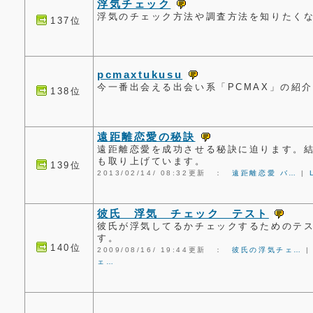
浮気チェック
浮気のチェック方法や調査方法を知りたく
137位
pcmaxtukusu
今一番出会える出会い系「PCMAX」の紹
138位
遠距離恋愛の秘訣
遠距離恋愛を成功させる秘訣に迫ります。
も取り上げています。
139位
2013/02/14/ 08:32更新 ：
遠距離恋愛 バ…
|
彼氏 浮気 チェック テスト
彼氏が浮気してるかチェックするためのテ
す。
140位
2009/08/16/ 19:44更新 ：
彼氏の浮気チェ…
ェ…