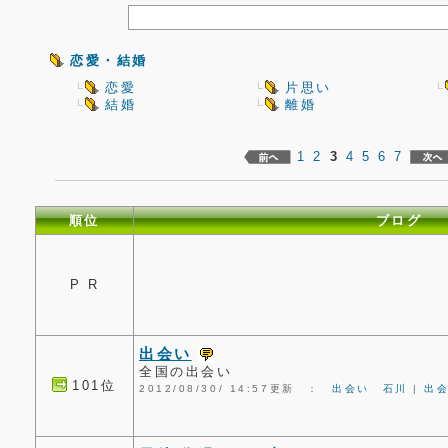
恋愛・結婚
恋愛
片思い
結婚
離婚
1
2
3
4
5
6
7
順位
ブログ
P R
出会い
全国の出会い
101位
2012/08/30/ 14:57更新 ：
出会い 石川
|
出