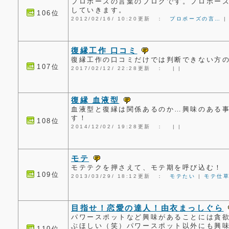
プロポーズの言葉のブログです。プロポー
していきます。
106位
2012/02/16/ 10:20更新 ：
プロポーズの言…
復縁工作 口コミ
復縁工作の口コミだけでは判断できない方
107位
2017/02/12/ 22:28更新 ：
|
|
復縁 血液型
血液型と復縁は関係あるのか…興味のある
す！
108位
2014/12/02/ 19:28更新 ：
|
|
モテ
モテテクを押さえて、モテ期を呼び込む！
109位
2013/03/29/ 18:12更新 ：
モテたい
|
モテ仕
目指せ！恋愛の達人！由衣まっしぐら
パワースポットなど興味があることには貪
ぶほしい（笑）パワースポット以外にも興
110位