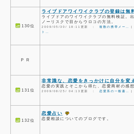
ライブドアワイワイクラブの登録は無
ライブドアのワイワイクラブの無料検証。
ノーリスクで目からウロコの方法。
130位
2009/05/30/ 18:11更新 ：
複数の携帯メー…
ト…
P R
非常識な、恋愛をきっかけに自分を変
恋愛の実践とそこから得た、恋愛商材の感
131位
2009/08/25/ 04:13更新 ：
恋愛系の一般書…
恋愛占い
恋愛相談についてのブログです。
132位