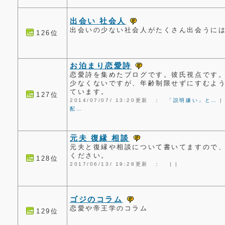
出会い 社会人
出会いの少ない社会人がたくさん出会うに
126位
お泊まり恋愛詩
恋愛詩を集めたブログです。彼氏視点です
少なくないですが、年齢制限せずにすむよ
ています。
127位
2014/07/07/ 13:20更新 ：
「説明嫌い」と…
配…
元夫 復縁 相談
元夫と復縁や相談について書いてますので
ください。
128位
2017/06/13/ 19:28更新 ：
|
|
ゴジのコラム
恋愛や帝王学のコラム
129位