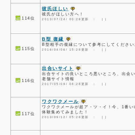
彼氏ほしい
彼氏がほしい方へ！
114位
2013/07/24/ 00:28更新 ：
|
|
B型 復縁
B型相手の復縁について参考にしてください
115位
2016/04/06/ 15:28更新 ：
|
|
出合いサイト
出合サイトの良いところ悪いところ、出会
老舗サイト情報
116位
2017/05/09/ 06:28更新 ：
|
|
ワクワクメール
ワクワクメールが超ア・ツ・イ！今、1番い
体験集めてみました！
117位
2013/09/12/ 05:28更新 ：
|
|