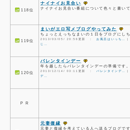
ナイナイお見合い
ナイナイお見合い番組について色々と書い
118位
まいがエロ写メブログやってみた
ちょっとえっちなまいの１日をブログにしちゃ
2013/03/05/ 20:56更新 ：
お風呂はいっち…
119位
じ…
バレンタインデー
年を越したらバレンタインデーの準備です
2013/12/14/ 03:11更新 ：
バレンタインデ…
120位
デ…
P R
元妻復縁
元妻と復縁を考えている人へ送るブログで