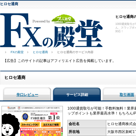
ヒロセ通商
ヒロセ通商
1000通貨取
ん、スワップポイン
対応！
FXの殿堂
ヒロセ通商
ヒロセ通商のサービス内容
【広告】このサイトの記事はアフィリエイト広告を掲載しています。
ヒロセ通商
辛口レビュー
サービス詳細
取引画面
1000通貨取引が可能！手数料無料！業
ップポイントも業界最高水準！もちろんiPho
会社名
ヒロセ通商株式
所在地
大阪市西区新町1