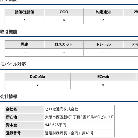
指値/逆指値
OCO
約定通知
2
○
○
○
取引機能
両建
ロスカット
トレール
デ
○
○
○
モバイル対応
DoCoMo
EZweb
○
○
会社情報
会社名
ヒロセ通商株式会社
所在地
大阪市西区新町1丁目3番19号MGビル７F
資本金
943,625千円
登録番号
近畿財務局長（金商）第41号