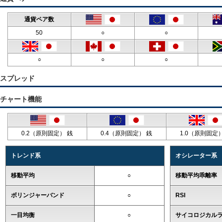
通貨ペア数
50
○
○
○
○
○
スプレッド
チャート機能
0.2（原則固定） 銭
0.4（原則固定） 銭
1.0（原則固定
トレンド系
オシレーター系
移動平均
○
移動平均乖離率
ボリンジャーバンド
○
RSI
一目均衡
○
サイコロジカル