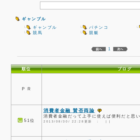
ギャンブル
ギャンブル
パチンコ
競馬
競艇
1
順位
ブログ
P R
消費者金融 賛否両論
消費者金融だって上手に使えば便利だと思
51位
2013/08/30/ 22:28更新 ：
|
|