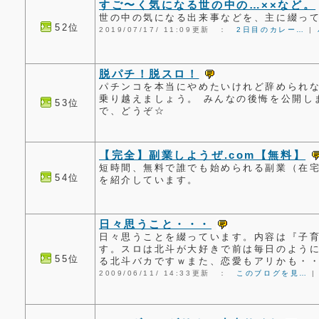
すご〜く気になる世の中の…××など。
世の中の気になる出来事などを、主に綴っ
52位
2019/07/17/ 11:09更新 ：
2日目のカレー…
|
脱パチ！脱スロ！
パチンコを本当にやめたいけれど辞められな
乗り越えましょう。 みんなの後悔を公開し
53位
で、どうぞ☆
【完全】副業しようぜ.com【無料】
短時間、無料で誰でも始められる副業（在
54位
を紹介しています。
日々思うこと・・・
日々思うことを綴っています。内容は『子
す。スロは北斗が大好きで前は毎日のよう
55位
る北斗バカですｗまた、恋愛もアリかも・
2009/06/11/ 14:33更新 ：
このブログを見…