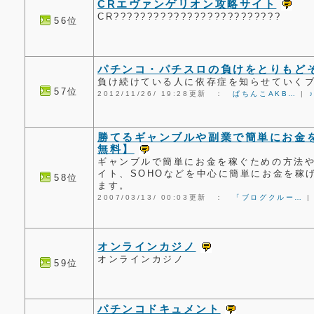
CRエヴァンゲリオン攻略サイト
CR?????????????????????????
56位
パチンコ・パチスロの負けをとりもど
負け続けている人に依存症を知らせていく
57位
2012/11/26/ 19:28更新 ：
ぱちんこAKB…
|
勝てるギャンブルや副業で簡単にお金
無料】
ギャンブルで簡単にお金を稼ぐための方法
イト、SOHOなどを中心に簡単にお金を稼
58位
ます。
2007/03/13/ 00:03更新 ：
「ブログクルー…
オンラインカジノ
オンラインカジノ
59位
パチンコドキュメント