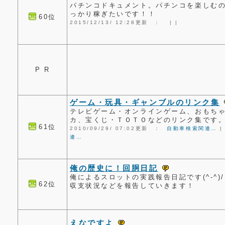
パチンコドキュメント。パチンコを楽しむ
っかり稼ぎたいです！！
60位
2015/12/13/ 12:28更新 ：
|
|
P R
ゲーム・玩具・ギャンブルのリンク集
テレビゲーム・オンラインゲーム、おもち
カ、宝くじ・ＴＯＴＯなどのリンク集です
61位
2010/09/29/ 07:02更新 ：
自動車検索関連…
連…
俺の歴史に！回胴日記
俺によるスロットの実践報告日記です(^-^)
62位
収支状況などを報告していきます！
えなですよ