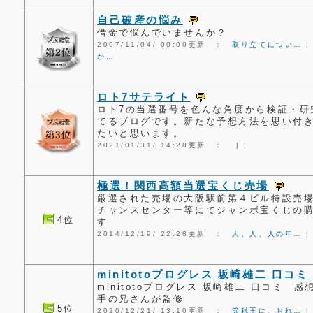
自己破産の悩み
借金で悩んでいませんか？
2007/11/04/ 00:00更新 ：
取り立てについ…
か…
ロト7サテライト
ロト7の当選番号を色んな角度から検証・研
てるブログです。新たな予想方法を思い付
たいと思います。
2021/01/31/ 14:28更新 ：
|
|
極選！関西高額当選宝くじ売場
厳選された売場の大阪駅前第４ビル特設売
チャンスセンター等にてジャンボ宝くじの
4位
す
2014/12/19/ 22:28更新 ：
人、人、人の年…
minitotoプログレス 坂崎雄二 口コ
minitotoプログレス 坂崎雄二 口コミ 感
手の兄さんが監修
5位
2020/12/21/ 13:10更新 ：
節税王に、おれ…