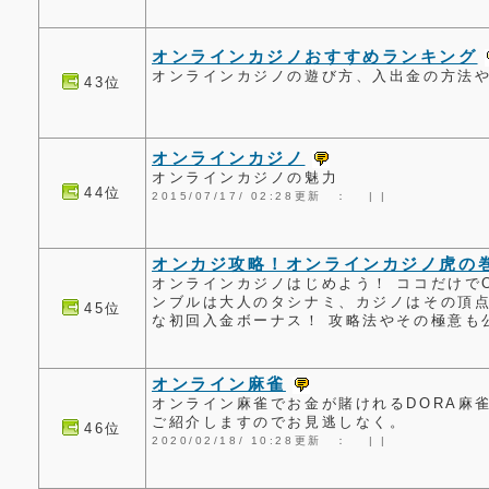
オンラインカジノおすすめランキング
オンラインカジノの遊び方、入出金の方法
43位
オンラインカジノ
オンラインカジノの魅力
44位
2015/07/17/ 02:28更新 ：
|
|
オンカジ攻略！オンラインカジノ虎の
オンラインカジノはじめよう！ ココだけで
ンブルは大人のタシナミ、カジノはその頂
45位
な初回入金ボーナス！ 攻略法やその極意も
オンライン麻雀
オンライン麻雀でお金が賭けれるDORA麻
ご紹介しますのでお見逃しなく。
46位
2020/02/18/ 10:28更新 ：
|
|