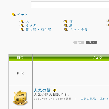
ペット
犬
猫
うさぎ
鳥
爬虫類・両生類
ペット全般
順位
ブログ
P R
人気の話
人気の話の日記です。
2012/05/04/ 06:58更新 ：
人気の脱毛
|
意外