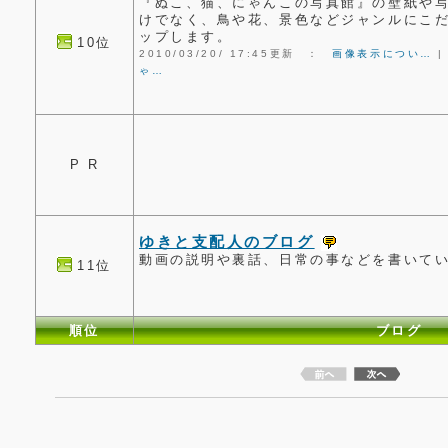
『ぬこ、猫、にゃんこの写真館』の壁紙や
けでなく、鳥や花、景色などジャンルにこ
ップします。
10位
2010/03/20/ 17:45更新 ：
画像表示につい…
ゃ…
P R
ゆきと支配人のブログ
動画の説明や裏話、日常の事などを書いて
11位
順位
ブログ