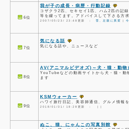
我が子の成長・病歴・行動記録
コザクラ2匹、セキセイ1匹、ハム2匹の記
等を綴ってます。アドバイスして下さる方
6位
2007/05/23/ 23:48更新 ：
雪、左眼に異変
|
気になる話
気になる話や、ニュースなど
7位
AV(アニマルビデオズ)～犬・猫・動
YouTubeなどの動画サイトから犬・猫・
8位
ます
KSMウォーカー
ハワイ旅行日記、美容師通信、グルメ情報
9位
2018/01/31/ 18:28更新 ：
|
|
ぬこ、猫、にゃんこの写真別館