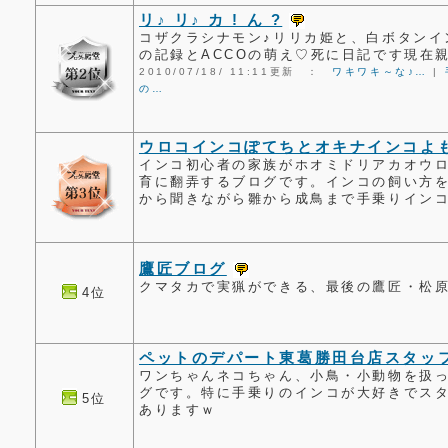
リ♪ リ♪ カ ! ん ?
コザクラシナモン♪リリカ姫と、白ボタンイ
の記録とACCOの萌え♡死に日記です現在
2010/07/18/ 11:11更新 ：
ワキワキ～な♪…
|
の…
ウロコインコぽてちとオキナインコよ
インコ初心者の家族がホオミドリアカオウ
育に翻弄するブログです。インコの飼い方
から聞きながら雛から成鳥まで手乗りイン
鷹匠ブログ
クマタカで実猟ができる、最後の鷹匠・松
4位
ペットのデパート東葛勝田台店スタッ
ワンちゃんネコちゃん、小鳥・小動物を扱
グです。特に手乗りのインコが大好きでス
5位
ありますｗ