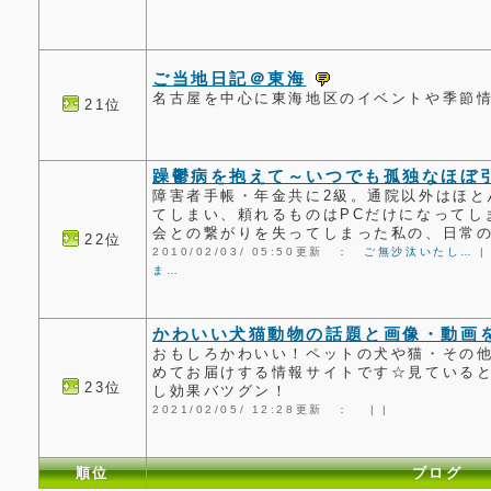
ご当地日記＠東海
名古屋を中心に東海地区のイベントや季節
21位
躁鬱病を抱えて～いつでも孤独なほぼ
障害者手帳・年金共に2級。通院以外はほと
てしまい、頼れるものはPCだけになってし
会との繋がりを失ってしまった私の、日常
22位
2010/02/03/ 05:50更新 ：
ご無沙汰いたし…
ま…
かわいい犬猫動物の話題と画像・動画
おもしろかわいい！ペットの犬や猫・その
めてお届けする情報サイトです☆見ていると
23位
し効果バツグン！
2021/02/05/ 12:28更新 ：
|
|
順位
ブログ