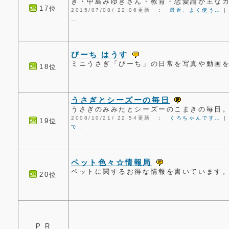
ぎ・中島みゆきさん・教育・恋愛論が主な
17位
2015/07/08/ 22:06更新 ：
最近、よく使う…
…
びーち はうす
ミニうさぎ「びーち」の日常を写真や動画
18位
うさぎとシーズーの毎日
うさぎのみみたとシーズーのこまきの毎日
2008/10/21/ 22:54更新 ：
くろちゃんです…
19位
で…
ペット色々☆情報局
ペットに関するお得な情報を書いています
20位
P R