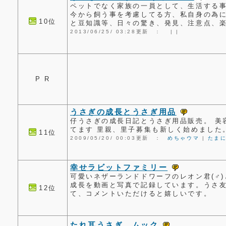
ペットでなく家族の一員として、生活する
今から飼う事を考慮してる方、私自身の為
10位
と豆知識等、日々の驚き、発見、注意点、
2013/06/25/ 03:28更新 ：
|
|
P R
うさぎの成長とうさぎ用品
仔うさぎの成長日記とうさぎ用品販売。 美
てます 里親、里子募集も新しく始めました
11位
2009/05/20/ 00:03更新 ：
めちゃウマ
|
たま
幸せラビットファミリー
可愛いネザーランドドワーフのレオン君(♂)
成長を動画と写真で記録しています。うさ
12位
て、コメントいただけると嬉しいです。
たれ耳うさぎ ムック