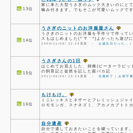
家に来た大型うさぎのムック大きいのにと
13位
噛み付きます。でもそこが可愛いムックで
うさぎのニットのお洋服屋さん
うさぎのニットのお洋服を手作りで作っています
スもはじめました(*´∇｀*)よかったら遊び
14位
2009/11/08/ 22:24更新 ：
お誕生日だった…
うさぎさんの1日
はじめてお迎えした、雑種(ピーターラビッ
の飼育記と徒然を記した親バカ記
15位
2011/06/04/ 23:24更新 ：
任務終了
|
お留守
もけもけ。
ミニレッキスとネザーとフレミッシュジャ
16位
ロモモンガ、スナネズミ、アカメカブトト
自分遺産
自分で遺しておきたいことを綴っています