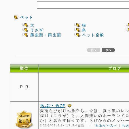
ペット
犬
猫
うさぎ
鳥
爬虫類・両生類
ペット全般
順位
ブログ
P R
らぶ・らび
愛兎らびが月へ旅立ち、今は、真っ黒のレ
煌月（こうが）と、人間嫌いのホーランド
か）と暮らす日々です。らびからのメッセ
2016/01/31/ 17:44更新 ：
れあちゃんへ
|
れ