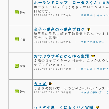
ホーランドロップ「ロータスくん」日
ホーランドロップ（うさぎ）のロータスく
日記です。
6位
2010/04/03/ 17:27更新 ：
極真空手
|
イケメ
金子不動産の不動産ブログ
埼玉県の毛呂山町で不動産業を営んでいま
医大にて営業中。
7位
2020/08/21/ 18:42更新 ：
ブログの移転に…
おでぶウサギとゆるゆる生活
２歳のロップイヤーと同居中。ぶさかわウ
ップしていきます。
8位
2011/08/14/ 10:47更新 ：
赤子の頭
|
半目の
うさぎ
うさぎの飼い方、しつけやかわいいイラス
9位
2011/07/08/ 10:54更新 ：
うさぎの飼い方
|
うさぎ小屋 うに＆うりと実樹