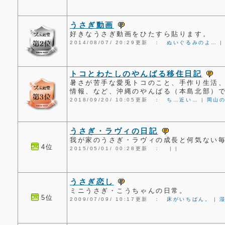
うさぎ動画
好きなうさぎ動画をひたすら貼ります。
2014/08/07/ 20:29更新 ：
ぬいぐるみのよ…
トコとわたしのやんばる移住日記
暑さが苦手な愛兎トコのこと、手作り生活
情報、など、沖縄のやんばる（本島北部）
2018/09/20/ 10:05更新 ：
ち…近い…
|
岡山
うさぎ・ラヴィの日記
我が家のうさぎ・ラヴィの成長と何気ない
4位
2015/05/01/ 00:28更新 ：
|
|
うさぎ恋し
ミニうさぎ・こうちゃんの日常。
5位
2009/07/09/ 10:17更新 ：
床がいちばん。
|