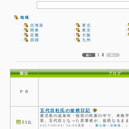
地域
北海道
東北
関東
東京
近畿
大阪
四国
九州
1
2
順位
ブログ
P R
五代目杜氏の徒然日記
鹿児島の温泉街・指宿の民家の中で、本格
造。五代目となった若輩者が、徒然なるま
51位
2017/09/05/ 16:55更新 ：
酎心蔵～全国発…