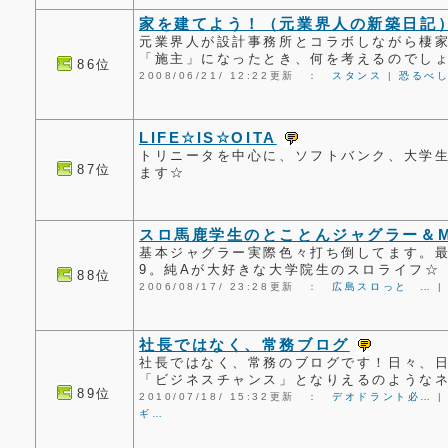
家を建てよう！（元業界人の新築日記
元業界人が設計事務所とコラボしながら棲
「施主」になったとき、何を考えるのでし
86位
2008/06/21/ 12:22更新 ：
スタンス
|
恐るべ
LIFE☆IS☆OITA
トリニータを中心に、ソフトバンク、大学
87位
ます☆
スロ馬鹿学生のとことんジャグラー＆M
基本ジャグラー実際色々打ち倒してます。最
9。純Aが大好きな大学院生のスロライフ☆
88位
2006/08/17/ 23:28更新 ：
広島スロっと …
社長ではなく、常務ブログ
社長ではなく、常務のブログです！日々、
「ビジネスチャンス」となりえるのような
89位
2010/07/18/ 15:32更新 ：
デオドラント必…
ギ…