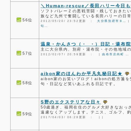
＼Human-rescue／長田ハリー今日
ソフトバレーＺの悪戦苦闘・残しておきた
族など九州で奮闘している長田ハリーの日
56位
2012/05/20/ 23:52更新 ：
大分県別府市Ｂ…
匂…
温泉・かんさつ（・_・）日記・湯布
主に大分県内、別府・湯布院・その他地域
57位
2012/02/07/ 20:59更新 ：
|
由布市庄内町 …
aibon家のほんわか平凡丸秘日記★
aibon家のお笑いブログ！aibonの処方
58位
句・日記など笑いあふれる日記です。
S野のエクステリアな日々
50歳過ぎ、福岡在住のグルメ大好きなおっ
遠慮なくアップします。テニス、ゴルフ、
59位
2017/04/03/ 06:28更新 ：
|
|