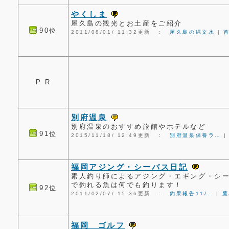
やくしま
屋久島の観光とお土産をご紹介
90位
2011/08/01/ 11:32更新 ：
屋久島の縄文水
|
P R
別府温泉
別府温泉のおすすめ旅館やホテルなど
91位
2015/11/18/ 12:49更新 ：
別府温泉保養ラ…
福岡アジング・シーバス日記
素人釣り師によるアジング・エギング・シ
で釣れる魚は何でも釣ります！
92位
2011/02/07/ 15:36更新 ：
釣果報告11/…
|
鷹
福岡 ゴルフ