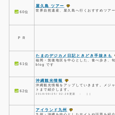
屋久島 ツアー
世界自然遺産、屋久島へ行くおすすめツアー
60位
P R
たまのデジカメ日記ときどき手抜きも
福岡・筑後地区を中心とした、食べ歩き、
61位
blog です
沖縄観光情報
沖縄観光情報をアップしていきます。メジ
トまで紹介します。
62位
2018/09/25/ 02:28更新 ：
|
|
アイランド九州
九州・沖縄を中心としたサイトや話題を紹