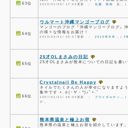
63位
2010/01/30/ 17:45更新 ：
丸腸 焼肉 北…
ウルマート沖縄マンゴーブログ
マンゴーのブログ『沖縄マンゴーブログ』
の様々な情報をお届け！
64位
2015/03/31/ 05:07更新 ：
2015年今年…
|
F
25才OLまさみの日記
25才OLまさみが熊本についての日記を書
65位
Crystalnail Be Happy
ネイルでたくさんの人が幸せになりますように
集中です +.ｄ(･∀・*)♪ﾟ+.ﾟ
66位
2007/01/31/ 08:05更新 ：
ブライダルチッ…
デ…
熊本県温泉と極上お宿
熊本県の温泉と極上お宿を紹介しています