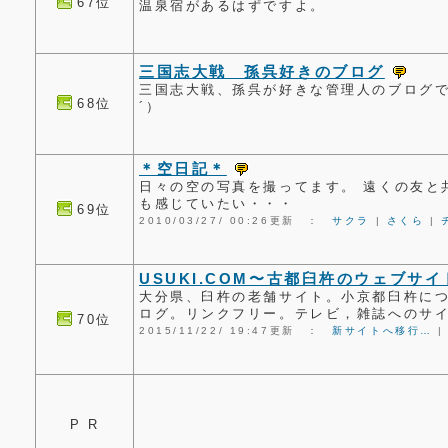
67位
温泉宿があるはずですよ。
三国志大戦 孫呉好きのブログ
三国志大戦、孫呉が好きな管理人のブログ
68位
´）
＊空日記＊
日々の空の写真を撮ってます。 遠くの友と
も感じていたい・・・
69位
2010/03/27/ 00:26更新 ：
サクラ
|
さくら
|
USUKI.COM〜古都臼杵のウェブサイ
大分県、臼杵の老舗サイト。小京都臼杵に
ログ。リンクフリー。テレビ，雑誌へのサ
70位
2015/11/22/ 19:47更新 ：
新サイトへ移行…
P R