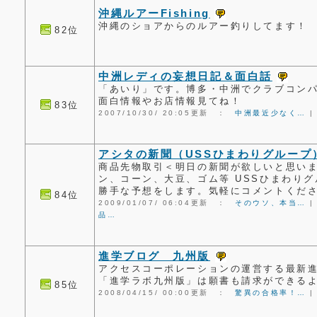
沖縄ルアーFishing
沖縄のショアからのルアー釣りしてます！
82位
中洲レディの妄想日記＆面白話
「あいり」です。博多・中洲でクラブコン
面白情報やお店情報見てね！
83位
2007/10/30/ 20:05更新 ：
中洲最近少なく…
アシタの新聞（USSひまわりグループ
商品先物取引＜明日の新聞が欲しいと思いま
ン、コーン、大豆、ゴム等 USSひまわり
勝手な予想をします。気軽にコメントくだ
84位
2009/01/07/ 06:04更新 ：
そのウソ、本当…
品…
進学ブログ 九州版
アクセスコーポレーションの運営する最新
「進学ラボ九州版」は願書も請求ができる
85位
2008/04/15/ 00:00更新 ：
驚異の合格率！…