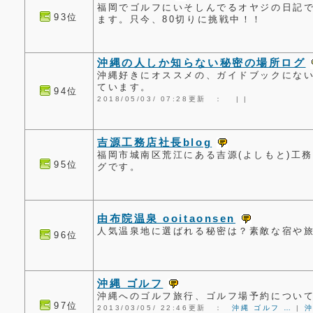
福岡でゴルフにいそしんでるオヤジの日記
93位
ます。只今、80切りに挑戦中！！
沖縄の人しか知らない秘密の場所ログ
沖縄好きにオススメの、ガイドブックにな
ています。
94位
2018/05/03/ 07:28更新 ：
|
|
吉源工務店社長blog
福岡市城南区荒江にある吉源(よしもと)工
95位
グです。
由布院温泉 ooitaonsen
人気温泉地に選ばれる秘密は？素敵な宿や
96位
沖縄 ゴルフ
沖縄へのゴルフ旅行、ゴルフ場予約につい
97位
2013/03/05/ 22:46更新 ：
沖縄 ゴルフ …
|
沖