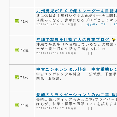
九州男児がＦＸで億トレーダーを目指
遂に億越え！無料シグナル配信や手法に関
り組み方など、参考になるブログとしてや
71位
2020/04/20/ 10:48更新 ：
海外FX TT…
|
2
沖縄で就農を目指す人の農業ブログ
沖縄で半農半ITを目指しているひとの農業
ーが半農半ITの生活を目指すあれこれ
72位
2019/12/23/ 09:28更新 ：
|
|
中古ユンボレンタル料金 中古重機レ
中古ユンボレンタル料金 茨城県, 千葉県, 
73位
岡県, 山梨県,
長崎のリラクゼーションもみねこ堂 採
長崎出張ボディケアもみねこ堂/プライベー
ぽちが、営業・採用の裏話（？）を語りま
74位
2016/07/21/ 17:28更新 ：
|
|