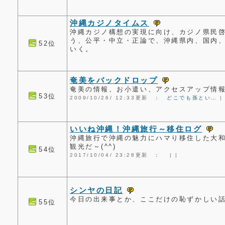
沖縄カジノタイムス
沖縄カジノ構想の実現に向け、カジノ県民
う、公平・中立・正論で、沖縄県内、国内
52位
いく。
奄美をバックドロップ
奄美の情報、お小遣い、アクセスアップ情
53位
2009/10/26/ 12:33更新 ：
どこでも孫とい…
いいね沖縄！沖縄旅行～移住ログ
沖縄旅行で沖縄の魅力にハマり移住した大
観光だ～(^^)
54位
2017/10/04/ 23:28更新 ：
|
|
シンヤの日記
今日の出来事とか、ここだけの恥ずかしい話
55位