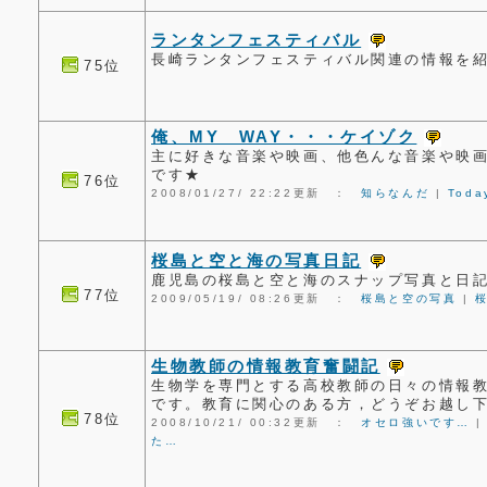
ランタンフェスティバル
長崎ランタンフェスティバル関連の情報を
75位
俺、MY WAY・・・ケイゾク
主に好きな音楽や映画、他色んな音楽や映
です★
76位
2008/01/27/ 22:22更新 ：
知らなんだ
|
Toda
桜島と空と海の写真日記
鹿児島の桜島と空と海のスナップ写真と日
77位
2009/05/19/ 08:26更新 ：
桜島と空の写真
|
生物教師の情報教育奮闘記
生物学を専門とする高校教師の日々の情報
です。教育に関心のある方，どうぞお越し
78位
2008/10/21/ 00:32更新 ：
オセロ強いです…
た…