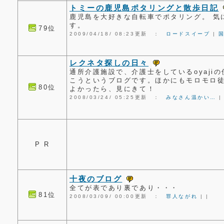
トミーの鹿児島ポタリングと散歩日記
鹿児島を大好きな自転車でポタリング。 気
す。
79位
2009/04/18/ 08:23更新 ：
ロードスイープ
|
レクネタ探しの日々
通所介護施設で、介護士をしているoyaji
こうというブログです。ほかにもモロモロ
80位
よかったら、見にきて！
2008/03/24/ 05:25更新 ：
みなさん温かい…
P R
十夜のブログ
全てが表であり裏であり・・・
81位
2008/03/09/ 00:00更新 ：
罪人ながれ
|
|