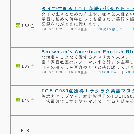
タイで生きる！もし英語が話せたら・
タイで生きるための方法や、様々な人種と
学習し始めて何年たっても話せない英語を
記録をわがままに綴ります。
138位
2009/06/20/ 08:34更新 ：
華の19歳は肉…
|
ー…
Snowman's American English Bl
北海道をこよなく愛するアメリカン人スノ
室「家庭教室のスノーマン米会話」を主宰
139位
日々の暮らしを写真やＣＧと共に綴ってい
2009/06/03/ 16:00更新 ：
2008 De…
|
200
TOEIC980点獲得！ラクラク英語マ
英語力アップなら、網野智世子のTOEIC9
140位
ー法最短で日常会話をマスターする方法を
P R