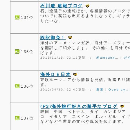
石川遼 速報ブログ
石川遼選手の速報ほか、各種情報のブログ
ついでに英語も出来るようになって、ギャ
134位
りたいな。
誤訳御免！
海外のアニメ・マンガ評、海外アニメフォー
を翻訳して紹介します。 その他にも海外で
135位
げます。
2015/11/15/ 03:16更新 ：
米amazon…
|
ガ
海外ＤＥ日本
東欧ルーマニアから情報を発信。近隣ＥＵ
す。
136位
2012/04/30/ 22:40更新 ：
農業
|
Good by…
(P3)海外旅行好きの勝手なブログ
韓国 中国 ベトナム タイ カンボジア
コ イタリア スペイン ポルトガル イ
137位
などなど全世界の文化や風習を伝えます。