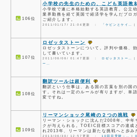
小学校の先生のための、こども英語教
小学校で遂に本格始動する英語教育。公立
業界勤務を経て英国で経済学を学んだブロ
106位
ご紹介します。
2011/01/17/ 21:04更新 ：
「ケビンとケイ…
ロゼッタストーン
ロゼッタストーンについて。評判や価格、
して書いています。
107位
2011/06/06/ 01:47更新 ：
ロゼッタストー…
ー…
翻訳ツールは超便利
翻訳という仕事は、ある国の言葉を別の国
す。それは一定のルールが有りますが、単
108位
変ですね。
リーマンショック尾崎の２つの挑戦
リーマン・ショックに沈んだ2008年、中年
クが与えられる。TOEIC目標スコアの達
109位
れ2013年、リーマンは新たな挑戦へと歩み
2013/06/30/ 12:57更新 ：
10回目受験－…
|