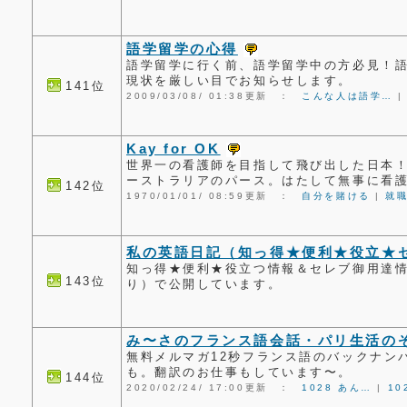
語学留学の心得
語学留学に行く前、語学留学中の方必見！
現状を厳しい目でお知らせします。
141位
2009/03/08/ 01:38更新 ：
こんな人は語学…
Kay for OK
世界一の看護師を目指して飛び出した日本
ーストラリアのパース。はたして無事に看
142位
1970/01/01/ 08:59更新 ：
自分を賭ける
|
就
私の英語日記（知っ得★便利★役立★
知っ得★便利★役立つ情報＆セレブ御用達
143位
り）で公開しています。
み〜さのフランス語会話・パリ生活の
無料メルマガ12秒フランス語のバックナン
も。翻訳のお仕事もしています〜。
144位
2020/02/24/ 17:00更新 ：
1028 あん…
|
10