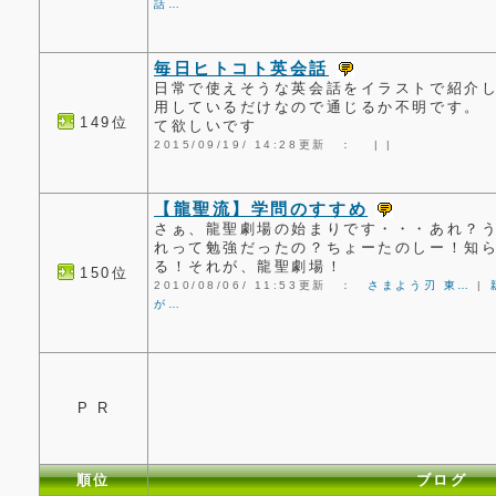
話…
毎日ヒトコト英会話
日常で使えそうな英会話をイラストで紹介
用しているだけなので通じるか不明です。
149位
て欲しいです
2015/09/19/ 14:28更新 ：
|
|
【龍聖流】学問のすすめ
さぁ、龍聖劇場の始まりです・・・あれ？
れって勉強だったの？ちょーたのしー！知
る！それが、龍聖劇場！
150位
2010/08/06/ 11:53更新 ：
さまよう刃 東…
|
が…
P R
順位
ブログ