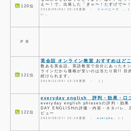
え〜！で、出発した「ぎゃ〜！たずげで〜
120位
2018/05/04/ 20:28更新 ：
ジャパニーズ …
い…
P R
英会話 オンライン教室 おすすめはど
数ある英会話、英語教室で自分にあったオン
ラインだから価格が安いのは当たり前!! 
121位
続けられます。
2019/11/05/ 13:28更新 ：
|
|
everyday english 評判・効果・口
everyday english phrasesの評判・
DAY ENGLISHの評価・内容・ネタバレ
122位
ビュー
2010/08/27/ 15:16更新 ：
everyda…
|
|