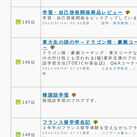
学習・自己啓発関係商品レビュー
学習・自己啓発関係をピックアップしてい
145位
2013/07/10/ 03:30更新 ：
語学・留学関係
|
|
東大生の頭の中～ドラゴン桜・豪腕コ
～
ドラゴン桜・豪腕コーチング・東大コーチ
の火付け役とも言われる(嘘)粟井文康のブ
146位
語学習方法(TOEICや英会話)、Q&Aコーナ
2011/06/03/ 21:43更新 ：
とある大学院生…
標…
韓国語学習
韓国語学習のブログです。
147位
フランス留学滞在記
２年半のフランス留学体験を交えながらフ
2011/11/24/ 17:11更新 ：
パリで一人暮ら…
148位