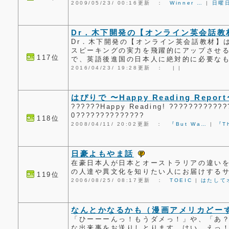
2009/05/23/ 00:16更新 ：
Winner …
|
日曜
Dr．木下開発の【オンライン英会話教
Dr．木下開発の【オンライン英会話教材】
スピーキングの実力を飛躍的にアップさせ
117位
で、英語後進国の日本人に絶対的に必要な
2016/04/23/ 19:28更新 ：
|
|
はぴりで 〜Happy Reading Repor
??????Happy Reading! ????????????
0??????????????
118位
2008/04/11/ 20:02更新 ：
『But Wa…
|
『T
日豪よもやま話
在豪日本人が日本とオーストラリアの違い
の人達や異文化を知りたい人にお届けする
119位
2006/08/25/ 08:17更新 ：
TOEIC
|
はたして
なんとかなるかも（漫画アメリカどー
「ひーーーんっ！もうダメっ！」や、「あ
な出来事をお送りしとります、はい。えっ