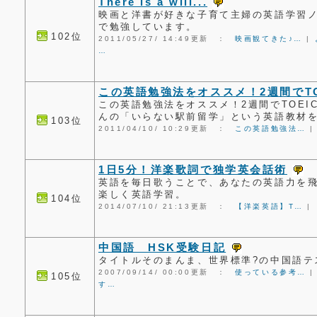
There is a will...
映画と洋書が好きな子育て主婦の英語学習ノ
で勉強しています。
102位
2011/05/27/ 14:49更新 ：
映画観てきた♪…
|
…
この英語勉強法をオススメ！2週間でTO
この英語勉強法をオススメ！2週間でTOEI
んの「いらない駅前留学」という英語教材
103位
2011/04/10/ 10:29更新 ：
この英語勉強法…
1日5分！洋楽歌詞で独学英会話術
英語を毎日歌うことで、あなたの英語力を飛
楽しく英語学習。
104位
2014/07/10/ 21:13更新 ：
【洋楽英語】T…
|
中国語 HSK受験日記
タイトルそのまんま、世界標準?の中国語テ
2007/09/14/ 00:00更新 ：
使っている参考…
105位
す…