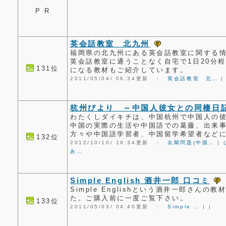
P R
英会話教室 北九州
福岡県の北九州にある英会話教室に関する
英会話教室に通うことなく自宅で1日20分
131位
になる教材もご紹介しています。
2011/05/04/ 06:34更新 ：
英会話教室 北…
杭州びより ～中国人彼女との同棲日
わたくしダイキチは、中国杭州で中国人の
中国の実際の生活や中国語での葛藤、出来
方々や中国語学習者、中国留学希望者など
132位
2012/10/10/ 19:34更新 ：
尖閣問題(中国…
|
あ…
Simple English 酒井一郎 口コミ
Simple Englishという酒井一郎さん
た。ご購入前に一度ご覧下さい。
133位
2011/05/03/ 04:40更新 ：
Simple …
|
|