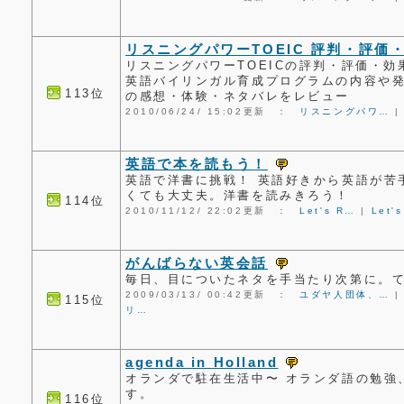
リスニングパワーTOEIC 評判・評価
リスニングパワーTOEICの評判・評価・
英語バイリンガル育成プログラムの内容や発
113位
の感想・体験・ネタバレをレビュー
2010/06/24/ 15:02更新 ：
リスニングパワ…
英語で本を読もう！
英語で洋書に挑戦！ 英語好きから英語が苦
くても大丈夫。洋書を読みきろう！
114位
2010/11/12/ 22:02更新 ：
Let's R…
|
Let'
がんばらない英会話
毎日、目についたネタを手当たり次第に。
2009/03/13/ 00:42更新 ：
ユダヤ人団体、…
115位
リ…
agenda in Holland
オランダで駐在生活中〜 オランダ語の勉強
す。
116位