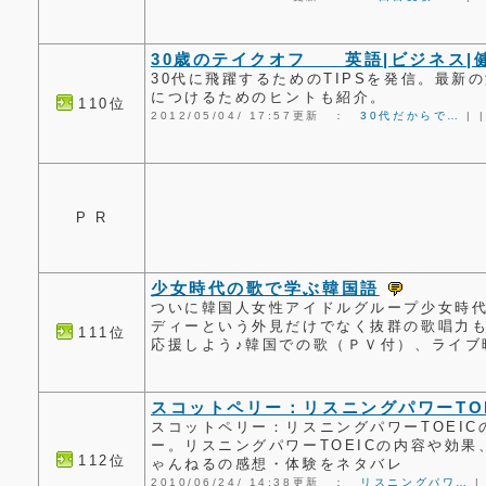
30歳のテイクオフ 英語|ビジネス|
30代に飛躍するためのTIPSを発信。最新
につけるためのヒントも紹介。
110位
2012/05/04/ 17:57更新 ：
30代だからで…
|
|
P R
少女時代の歌で学ぶ韓国語
ついに韓国人女性アイドルグループ少女時
ディーという外見だけでなく抜群の歌唱力
111位
応援しよう♪韓国での歌（ＰＶ付）、ライブ
スコットペリー：リスニングパワーTOE
スコットペリー：リスニングパワーTOEI
ー。リスニングパワーTOEICの内容や効果
112位
ゃんねるの感想・体験をネタバレ
2010/06/24/ 14:38更新 ：
リスニングパワ…