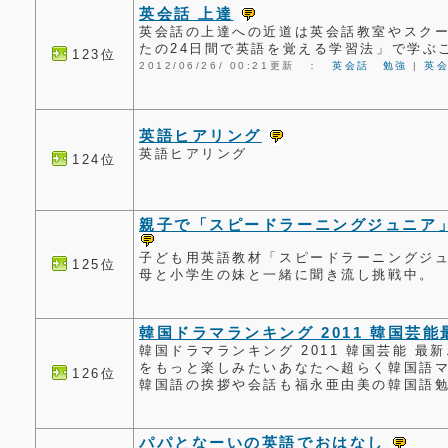
英会話 上達
英会話の上達への近道は英会話教室やスク
たの24日間で英語を覚える学習法」で学ぶ
123位
2012/06/26/ 00:21更新 ：
英会話 勉強
|
英会
英語ヒアリング
英語ヒアリング
124位
親子で「スピードラーニングジュニア
子ども用英語教材「スピードラーニングジ
125位
母と小学生の妹と一緒に聞き流し挑戦中。
韓国ドラマランキング 2011 韓国芸
韓国ドラマランキング 2011 韓国芸能 
をもっと楽しみたいあなたへ超らく韓国語
126位
韓国語の挨拶や会話も福永亜由美の韓国語
パパとなーいの英語でおはなし