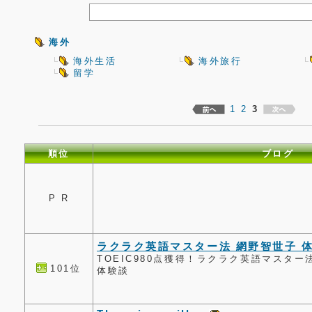
海外
海外生活
海外旅行
留学
1
2
3
順位
ブログ
P R
ラクラク英語マスター法 網野智世子 
TOEIC980点獲得！ラクラク英語マスタ
101位
体験談