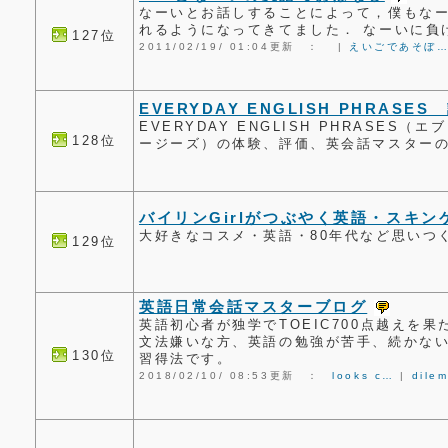
なーいとお話しすることによって，僕もな
れるようになってきてました． なーいに負
127位
2011/02/19/ 01:04更新 ：
|
えいごであそぼ
EVERYDAY ENGLISH PHRASES
EVERYDAY ENGLISH PHRASES
128位
ージーズ）の体験、評価、英会話マスター
バイリンGirlがつぶやく英語・スキン
大好きなコスメ・英語・80年代など思いつ
129位
英語日常会話マスターブログ
英語初心者が独学でTOEIC700点越えを
文法嫌いな方、英語の勉強が苦手、続かな
130位
習得法です。
2018/02/10/ 08:53更新 ：
looks c…
|
dile