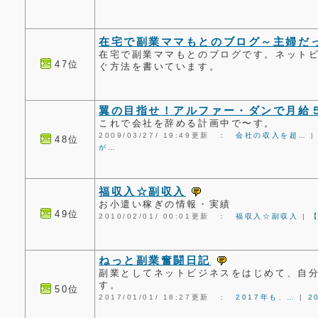
在宅で副業ママもとのブログ～主婦だ
在宅で副業ママもとのブログです。ネット
47位
ぐ方法を書いています。
翼の目指せ！アルファー・ダンで月給
これで会社を辞める計画中で〜す。
2009/03/27/ 19:49更新 ：
会社の収入を超…
48位
が…
福収入☆副収入
お小遣い稼ぎの情報・実績
49位
2010/02/01/ 00:01更新 ：
福収入☆副収入
|
ねっと副業奮闘日記
副業としてネットビジネスをはじめて、自
す。
50位
2017/01/01/ 18:27更新 ：
2017年も、…
|
2