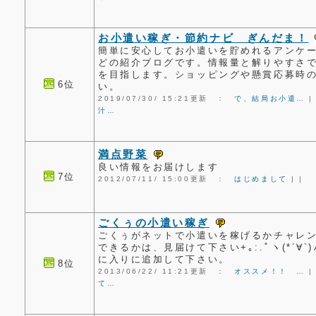
お小遣い稼ぎ・節約ナビ ぎんだま！
簡単に安心してお小遣いを貯めれるアンケ
どの紹介ブログです。情報量と解りやすさ
を目指します。ショッピングや懸賞応募時
6位
い。
2019/07/30/ 15:21更新 ：
で、結局お小遣…
汁…
満点野菜
良い情報をお届けします
7位
2012/07/11/ 15:00更新 ：
はじめまして
|
|
ごくぅの小遣い稼ぎ
ごくぅがネットで小遣いを稼げるかチャレ
できるかは、見届けて下さい+｡:.ﾟヽ(*´∀`
に入りに追加して下さい。
8位
2013/06/22/ 11:21更新 ：
オススメ！！ …
て…