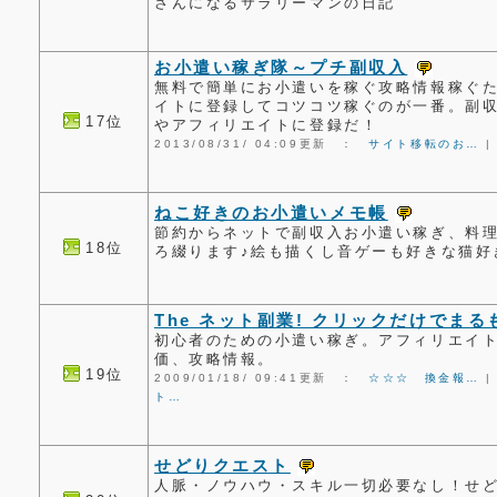
さんになるサラリーマンの日記
お小遣い稼ぎ隊～プチ副収入
無料で簡単にお小遣いを稼ぐ攻略情報稼ぐ
イトに登録してコツコツ稼ぐのが一番。副
17位
やアフィリエイトに登録だ！
2013/08/31/ 04:09更新 ：
サイト移転のお…
ねこ好きのお小遣いメモ帳
節約からネットで副収入お小遣い稼ぎ、料
18位
ろ綴ります♪絵も描くし音ゲーも好きな猫好き
The ネット副業! クリックだけでまる
初心者のための小遣い稼ぎ。アフィリエイ
価、攻略情報。
19位
2009/01/18/ 09:41更新 ：
☆☆☆ 換金報…
ト…
せどりクエスト
人脈・ノウハウ・スキル一切必要なし！せど