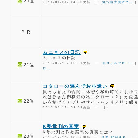
20位
2011/01/31/ 14:20更新 ：
流行語大賞につ…
P R
ムニョスの日記
ムニョスの日記
2016/02/19/ 15:31更新 ：
ポロラルフロー…
21位
ロ…
コタローの遊んでお小遣い
貴方も育児の合間、休憩や移動時間にお小
れは皆さん御存知の私コタロー（？）が厳
22位
いを稼げるアプリやサイトをノリノリで紹介す
2016/02/11/ 03:28更新 ：
|
|
K塾批判の真実
K塾批判と詐欺疑惑の真実とは？
23位
2010/12/14/ 18:36更新 ：
K塾 批判され…
|
|