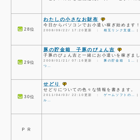
わたしの小さなお財布
今日からパソコンでお小遣い稼ぎ始めます
28位
2008/09/22/ 17:20更新 ：
相互リンク支援…
豚の貯金箱 子豚のぴょん吉
子豚のぴょん吉と一緒にお小遣いを稼ぎま
2008/01/21/ 07:16更新 ：
豚の貯金箱 １…
29位
つ…
せどり
せどりについての色々な情報を書きます。
2011/04/03/ 22:10更新 ：
ゲームソフトの…
30位
ル…
P R