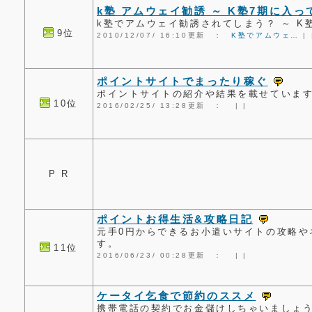
k塾 アムウェイ勧誘 ～ K塾7期に入
k塾でアムウェイ勧誘されてしまう？ ～ K
9位
2010/12/07/ 16:10更新 ：
K塾でアムウェ…
|
ポイントサイトでまったり稼ぐ
ポイントサイトの紹介や結果を載せていま
10位
2016/02/25/ 13:28更新 ：
|
|
P R
ポイントお得生活&攻略日記
元手0円からできるお小遣いサイトの攻略や
す。
11位
2016/06/23/ 00:28更新 ：
|
|
ケータイ乞食で節約のススメ
携帯電話の契約でお金儲けしちゃいましょ