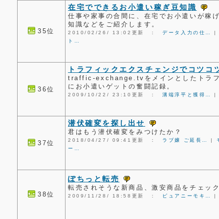
在宅でできるお小遣い稼ぎ豆知識
仕事や家事の合間に、在宅でお小遣いが稼
知識などをご紹介します。
35位
2010/02/26/ 13:02更新 ：
データ入力の仕…
ト…
トラフィックエクスチェンジでコツコツ稼
traffic-exchange.tvをメインとし
にお小遣いゲットの奮闘記録。
36位
2009/10/22/ 23:10更新 ：
溝端淳平と獲得…
潜伏確変を探し出せ
君はもう潜伏確変をみつけたか？
2018/04/27/ 09:41更新 ：
ラブ嬢 ご延長…
|
37位
ー…
ぽちっと転売
転売されそうな新商品、激安商品をチェッ
38位
2009/11/28/ 18:58更新 ：
ピュアニーモキ…