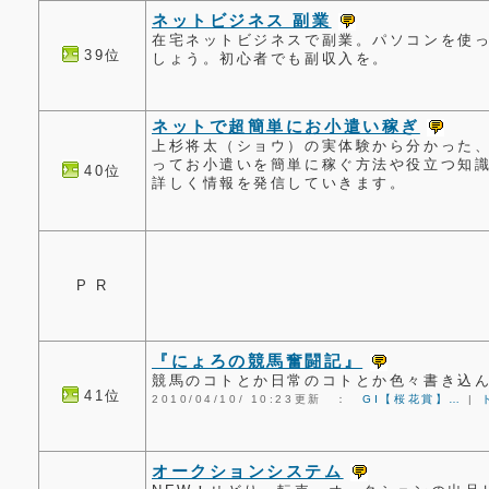
ネットビジネス 副業
在宅ネットビジネスで副業。パソコンを使
39位
しょう。初心者でも副収入を。
ネットで超簡単にお小遣い稼ぎ
上杉将太（ショウ）の実体験から分かった
ってお小遣いを簡単に稼ぐ方法や役立つ知
40位
詳しく情報を発信していきます。
P R
『にょろの競馬奮闘記』
競馬のコトとか日常のコトとか色々書き込んで
41位
2010/04/10/ 10:23更新 ：
GⅠ【桜花賞】…
|
オークションシステム