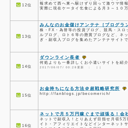
報求めて西へ東へ駆けずり回って激ウマ情
12位
実際に現在ケータイ乞食による月３～１０
みんなのお金儲けアンテナ［ブログラ
株・FX・為替等の投資ブログ、競馬・スロ
ルブログ、ロト６等の懸賞ブログなど、ネ
13位
ぎ・副収入ブログを集めたアンテナサイト
ダウンライン長者
何処よりも一番詳しくお小遣いサイトを紹
14位
2017/06/07/ 00:28更新 ：
|
|
お金持ちになる方法＠超戦略研究所
http://fanblogs.jp/becomerich/
15位
ネットで月５万円稼ぐまで頑張る！会
ネットで副収入！とりあえず目指せ月収5万
イト・アフィリエイトなどインターネット
16位