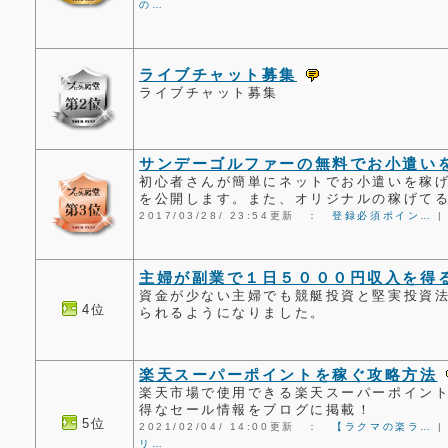
の…
ライブチャット募集
ライブチャット募集
サンデーゴルファーの無料でお小遣い
初心者さんが簡単にネットでお小遣いを稼
を公開します。また、オリジナルの稼げて
2017/03/28/ 23:54更新 ：
登録必須ポイン…
主婦が副業で１日５０００円収入を得
資金が少ない主婦でも競艇投資と堅実投資
4位
られるようになりました。
楽天スーパーポイントを稼ぐ攻略方法
楽天市場で使用できる楽天スーパーポイン
得なセール情報をブログに掲載！
5位
2021/02/04/ 14:00更新 ：
【ラクマの楽ラ…
リ…