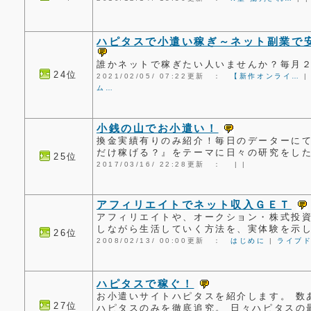
ハピタスで小遣い稼ぎ～ネット副業で
誰かネットで稼ぎたい人いませんか？毎月
24位
2021/02/05/ 07:22更新 ：
【新作オンライ…
ム…
小銭の山でお小遣い！
換金実績有りのみ紹介！毎日のデーターにて
だけ稼げる？』をテーマに日々の研究をし
25位
2017/03/16/ 22:28更新 ：
|
|
アフィリエイトでネット収入ＧＥＴ
アフィリエイトや、オークション・株式投資
しながら生活していく方法を、実体験を示
26位
2008/02/13/ 00:00更新 ：
はじめに
|
ライブ
ハピタスで稼ぐ！
お小遣いサイトハピタスを紹介します。 数
27位
ハピタスのみを徹底追究。 日々ハピタスの