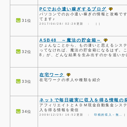
PCでお小遣い稼ぎするブログ
パソコンでのお小遣い稼ぎの情報と攻略で
てます♪
31位
2017/04/28/ 02:28更新 ：
|
|
ASB48 ～魔法の貯金箱～
ひょんなことから、もの凄いと思えるシス
ってなければ、魔法の貯金箱になるはず。こ
32位
8」が、どんな結果を生み出すのかを追いか
在宅ワーク
在宅ワークの求人や種類を紹介
33位
ネットで毎日確実に収入を得る情報の
アフィリエイトとＡＤＭ現金自動集金シス
入を得る情報を発信
34位
2009/12/25/ 16:52更新 ：
印税的収入－無…