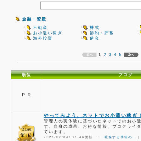
金融・資産
不動産
株式
お小遣い稼ぎ
節約・貯蓄
海外投資
借金
1
2
3
4
5
順位
ブログ
P R
やってみよう、ネットでお小遣い稼ぎ
管理人の実体験に基づいたネットでのお小
す。自身の成果、お得な情報、ブログライ
ています。
2021/02/04/ 11:46更新 ：
乾燥する季節の…