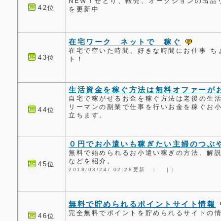
NEW！せどり、転売、オークションの出品
42位
を更新中
在宅ワーク ネットで 稼ぐ
在宅で空いた時間、好きな時間にお仕事 ち
43位
ト！
生活資金を稼ぐ方法は無料オファーが
自宅で稼がせるお金を稼ぐ方法は老後の生
リーマンの副業で仕事を行いお金を稼ぐお
44位
立ちます。
０円でお小遣いも稼ぎたい主婦のつぶ
無料で始められるお小遣い稼ぎの方法、解
などを紹介。
45位
2018/03/24/ 02:28更新 ：
|
|
無料で貯められるポイントサイト情報
完全無料でポイントを貯められるサイトの
46位