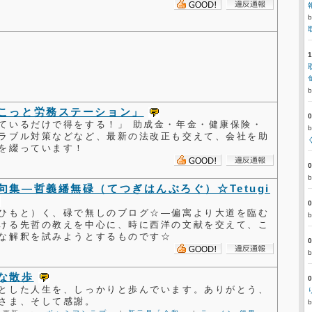
こっと労務ステーション」
ているだけで得をする！」 助成金・年金・健康保険・
ラブル対策などなど、最新の法改正も交えて、会社を助
を綴っています！
句集―哲義繙無碌（てつぎはんぶろぐ）☆Tetugi
ひもと）く、碌で無しのブログ☆―偏寓より大道を臨む
ける先哲の教えを中心に、時に西洋の文献を交えて、こ
な解釈を試みようとするものです☆
な散歩
とした人生を、しっかりと歩んでいます。ありがとう、
さま、そして感謝。