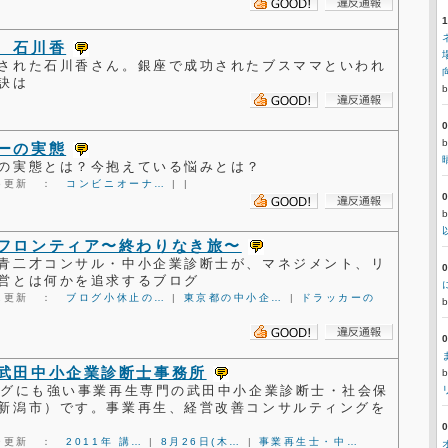
 石川香
された石川香さん。銀座で成功されたブスママといわれ
訣は
ーの実態
の実態とは？今抱えている悩みとは？
9:16更新 ：
コンビニオーナ…
|
|
フロンティア〜終わりなき旅〜
青二才コンサル・中小企業診断士が、マネジメント、リ
営とは何かを追求するブログ
0:02更新 ：
ブログ小休止の…
|
東京都の中小企…
|
ドラッカーの
武田中小企業診断士事務所
ングにも強い事業再生専門の武田中小企業診断士・社会保
新潟市）です。事業再生、経営改善コンサルティングを
0:29更新 ：
2011年 講…
|
8月26日(木…
|
事業再生士・中…