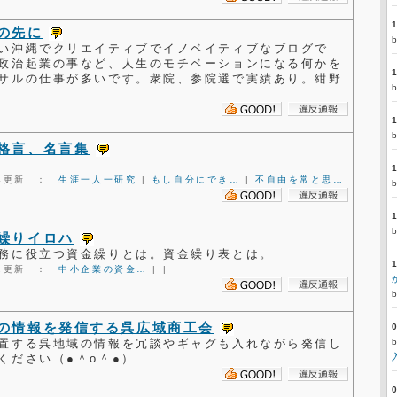
の先に
い沖縄でクリエイティブでイノベイティブなブログで
政治起業の事など、人生のモチベーションになる何かを
サルの仕事が多いです。衆院、参院選で実績あり。紺野
格言、名言集
6:34更新 ：
生涯一人一研究
|
もし自分にでき…
|
不自由を常と思…
繰りイロハ
務に役立つ資金繰りとは。資金繰り表とは。
9:12更新 ：
中小企業の資金…
|
|
の情報を発信する呉広域商工会
置する呉地域の情報を冗談やギャグも入れながら発信し
ください（●＾o＾●）