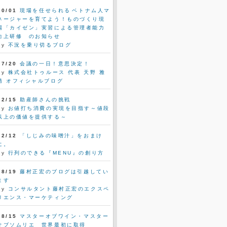
10/01
現場を任せられるベトナム人マ
ネージャーを育てよう！ものづくり現
場「カイゼン」実習による管理者能力
向上研修 のお知らせ
by
不況を乗り切るブログ
07/20
会議の一日！意思決定！
by
株式会社トゥルース 代表 天野 雅
晴 オフィシャルブログ
02/15
助産師さんの挑戦
by
お値打ち消費の実現を目指す～値段
以上の価値を提供する～
02/12
「しじみの味噌汁」をおまけ
に。
by
行列のできる『MENU』の創り方
08/19
藤村正宏のブログは引越してい
ます
by
コンサルタント藤村正宏のエクスペ
リエンス・マーケティング
08/15
マスターオブワイン・マスター
オブソムリエ 世界最初に取得