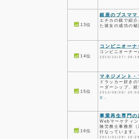
銀座のブスママ
エチカの鏡で紹介
13位
た彼女の成功の秘
コンビニオーナ
コンビニオーナー
14位
2010/10/27/ 0
マネジメント・
ドラッカー好きの
ーダーシップ、経
15位
2012/08/08/ 2
言…
事業再生専門の
Webマーケティ
険労務士事務所（
16位
行なっています。
2011/01/29/ 1