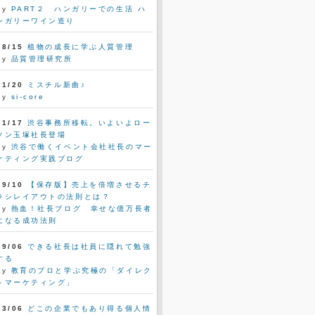
by
PART２ ハンガリーでの生活 ハ
ンガリーワイン造り
08/15
植物の成長に学ぶ人質管理
by
品質管理研究所
11/20
ミスチル新曲♪
by
si-core
11/17
渋谷事務所移転。いよいよロー
ソン玉塚社長登場
by
渋谷で働くイベント会社社長のマー
ケティング実践ブログ
09/10
【保存版】売上を倍増させるチ
ラシレイアウトの法則とは？
by
熱血！社長ブログ 幸せな億万長者
になる成功法則
09/06
できる社長は社員に隠れて勉強
する
by
教育のプロと学ぶ究極の「ダイレク
トマーケティング」
03/06
どこの企業でもあり得る個人情