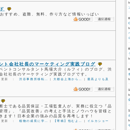
ード
のおすすめ、盗難、無料、作り方など情報いっぱい
ント会社社長のマーケティング実践ブログ
ベントコンサルタント馬場大介（ルフィ）のブログ、渋
会社社長のマーケティング実践ブログです。
1:31更新 ：
渋谷事務所移転…
|
大都会上海から…
|
最高よりも及
断士である品質保証・工場監査人が、実務に役立つ『品
管理』、『品質改善』の考えと手法とノウハウを皆様と
きます！日本企業の強みの品質を再考します！
4:31更新 ：
植物の成長に学…
|
【寄稿】包むよ…
|
イルカショー