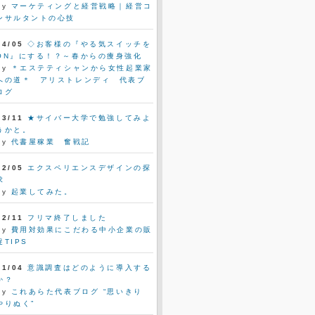
by
マーケティングと経営戦略｜経営コ
ンサルタントの心技
04/05
◇お客様の『やる気スイッチを
ON』にする！？～春からの痩身強化
by
＊エステティシャンから女性起業家
への道＊ アリストレンディ 代表ブ
ログ
03/11
★サイバー大学で勉強してみよ
うかと。
by
代書屋稼業 奮戦記
02/05
エクスペリエンスデザインの探
求
by
起業してみた。
12/11
フリマ終了しました
by
費用対効果にこだわる中小企業の販
促TIPS
11/04
意識調査はどのように導入する
か？
by
これあらた代表ブログ “思いきり
やりぬく”