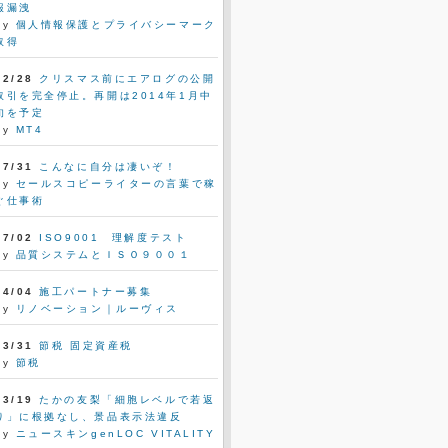
報漏洩
by
個人情報保護とプライバシーマーク
取得
12/28
クリスマス前にエアログの公開
取引を完全停止。再開は2014年1月中
旬を予定
by
MT4
07/31
こんなに自分は凄いぞ！
by
セールスコピーライターの言葉で稼
ぐ仕事術
07/02
ISO9001 理解度テスト
by
品質システムとＩＳＯ９００１
04/04
施工パートナー募集
by
リノベーション｜ルーヴィス
03/31
節税 固定資産税
by
節税
03/19
たかの友梨「細胞レベルで若返
り」に根拠なし、景品表示法違反
by
ニュースキンgenLOC VITALITY