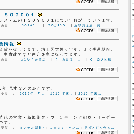
ＩＳＯ９００１
システムのＩＳＯ９００１について解説していきます。
2:45更新 ：
ISO9001…
|
ISOがISO…
|
顧客満足度 実…
貸情報
賃貸を扱ってます。埼玉医大近くです。ＪＲ毛呂駅前。
、中古建てなど仲介を主に扱ってます。
5:01更新 ：
毛呂駅２分貸店…
|
Ｑ．更新は、し…
|
Ｑ．原状回復
25年 見本などの紹介です。
8:45更新 ：
2019年も年…
|
2015 年末…
|
2015 年末…
時代の営業・新規集客・ブランディング戦略・リーダー
です。
3:21更新 ：
ミスチル新曲♪
|
Ｘｍａｓキャン…
|
信頼と絆を作る…