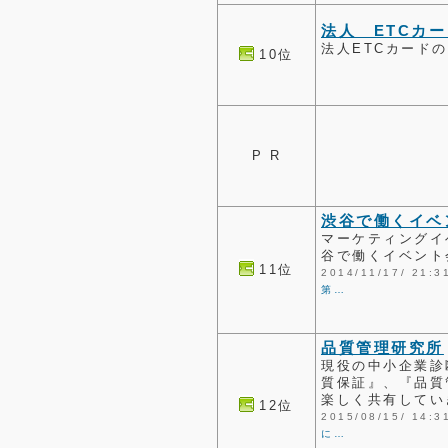
法人 ETCカ
法人ETCカード
10位
P R
渋谷で働くイベ
マーケティングイ
谷で働くイベント
11位
2014/11/17/ 2
第…
品質管理研究所
現役の中小企業診
質保証』、『品質
楽しく共有してい
12位
2015/08/15/ 1
に…