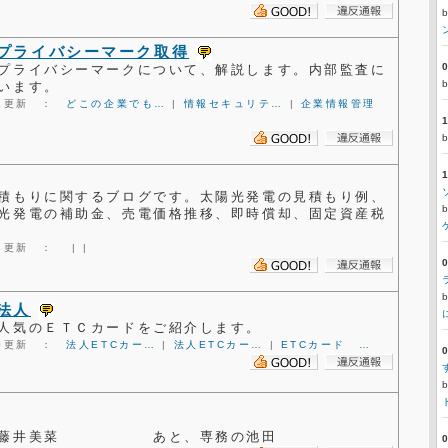
プライバシーマーク取得
プライバシーマークについて、解説します。内部監査に
います。
1:21更新 ：
どこの企業でも…
|
情報セキュリテ…
|
企業情報管理
積もりに関するブログです。太陽光発電の見積もり例、
光発電の補助金、売電価格推移、即時償却、固定資産税
8:28更新 ：
|
|
法人
人気のＥＴＣカードをご紹介します。
0:40更新 ：
法人ETCカー…
|
法人ETCカー…
|
ETCカード …
長 藤井美菜 あと、専務の池田