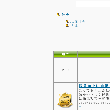
社会
現在社会
法律
順位
P R
収益向上に貢献
ほっておくと会社
法をやさしく解説
に物流改善を実施
2020/12/02/ 0
主…