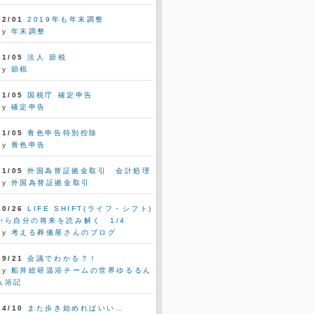
12/01
2019年も年末調整
by
年末調整
11/05
法人 節税
by
節税
11/05
国税庁 確定申告
by
確定申告
11/05
青色申告特別控除
by
青色申告
11/05
外国為替証拠金取引 会計処理
by
外国為替証拠金取引
10/26
LIFE SHIFT(ライフ・シフト)
から自分の将来を読み解く 1/4
by
考える葬儀屋さんのブログ
09/21
会議でわかる？！
by
船井総研温浴チームの世界ゆるるん
入浴記
04/10
また歩き始めればいい…