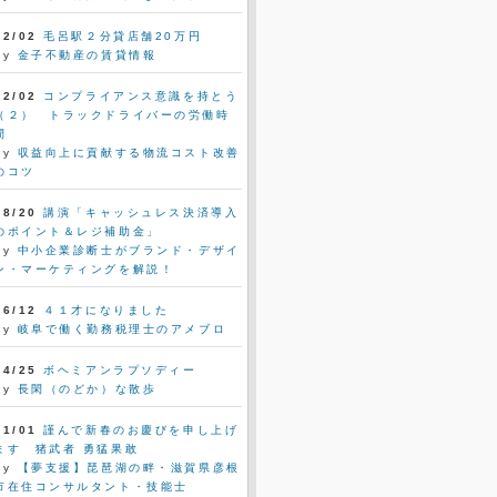
02/02
毛呂駅２分貸店舗20万円
by
金子不動産の賃貸情報
12/02
コンプライアンス意識を持とう
（２） トラックドライバーの労働時
間
by
収益向上に貢献する物流コスト改善
のコツ
08/20
講演「キャッシュレス決済導入
のポイント＆レジ補助金」
by
中小企業診断士がブランド・デザイ
ン・マーケティングを解説！
06/12
４１才になりました
by
岐阜で働く勤務税理士のアメブロ
04/25
ボヘミアンラプソディー
by
長閑（のどか）な散歩
01/01
謹んで新春のお慶びを申し上げ
ます 猪武者 勇猛果敢
by
【夢支援】琵琶湖の畔・滋賀県彦根
市在住コンサルタント・技能士