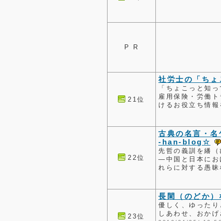
P R
社労士の「ちょ
「ちょこっと知っ
雇用保険・労働ト
21位
けるお役立ち情報
古典の名言・名
-han-blog☆
先哲の義訓を繙（
22位
―中国と日本にお
れらに対する愚昧
長閑（のどか）
優しく、ゆったり
しあわせ、おかげ
23位