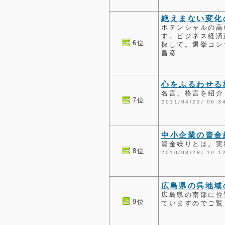
絶えまない変化
ポテンシャルの高
す。ビジネス経済
6位
探して。選挙コン
昌彦
心をふるわせる
名言、格言を紹介
7位
2011/04/22/ 0
中小企業の資金
資金繰りとは。実
8位
2010/03/28/ 1
広島県の呉地域
広島県の南部に位
9位
ていますのでご覧