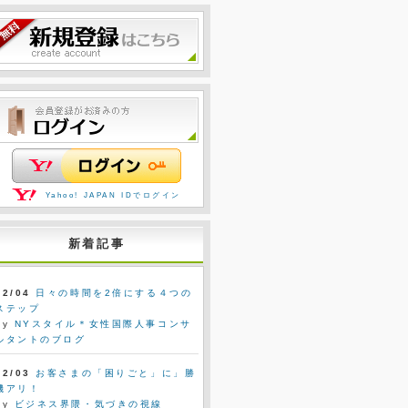
Yahoo! JAPAN IDでログイン
新着記事
02/04
日々の時間を2倍にする４つの
ステップ
by
NYスタイル＊女性国際人事コンサ
ルタントのブログ
02/03
お客さまの「困りごと」に」勝
機アリ！
by
ビジネス界隈・気づきの視線