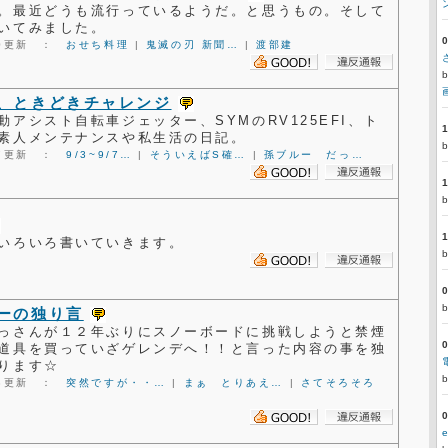
。最近どうも流行っているようだ。と思うもの。そして
いてみました。
1:00更新 ：
おせち料理
|
鬼滅の刃 新聞…
|
渡部建
、ときどきチャレンジ
アシスト自転車ジェッター、SYMのRV125EFI、ト
素人メンテナンスや私生活の日記。
3:37更新 ：
9/3~9/7…
|
そういえばS確…
|
孫ブルー だっ…
いろいろ書いていきます。
ーの独り言
っさんが１２年ぶりにスノーボードに挑戦しようと禁煙
道具を買っていざゲレンデへ！！と言った内容の事を独
ります☆
1:03更新 ：
突然ですが・・…
|
まぁ とりあえ…
|
さてそろそろ