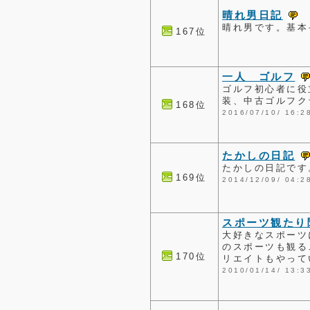
晴れ男日記
晴れ男です。基本
167位
一人 ゴルフ
ゴルフ初心者に役
装、中古ゴルフク
168位
2016/07/10/ 1
たかしの日記
たかしの日記です
169位
2014/12/09/ 0
スポーツ観たり
大好きなスポーツ
のスポーツも観る
170位
リエイトもやって
2010/01/14/ 1