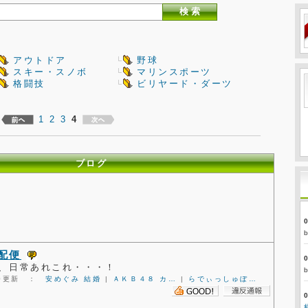
アウトドア
野球
スキー・スノボ
マリンスポーツ
格闘技
ビリヤード・ダーツ
1
2
3
4
ブログ
配便
、日常あれこれ・・・！
2:20更新 ：
安めぐみ 結婚
|
ＡＫＢ４８ カ…
|
らでぃっしゅぼ…