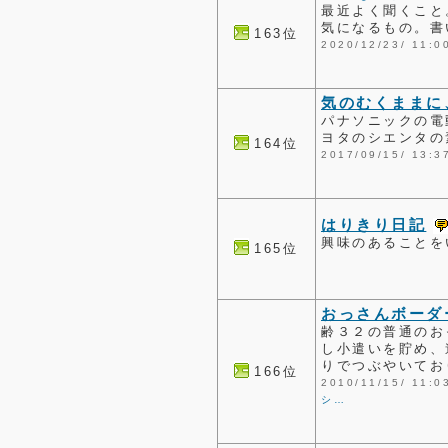
最近よく聞くこと
気になるもの。書
163位
2020/12/23/ 1
気のむくままに
パナソニックの電動
ヨタのシエンタの
164位
2017/09/15/ 1
はりきり日記
興味のあることを
165位
おっさんボーダ
齢３２の普通のお
し小遣いを貯め、
りでつぶやいてお
166位
2010/11/15/ 1
シ…