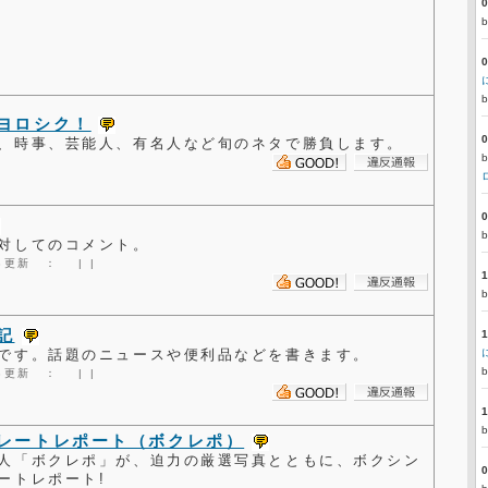
ヨロシク！
、時事、芸能人、有名人など旬のネタで勝負します。
対してのコメント。
1:28更新 ：
|
|
記
です。話題のニュースや便利品などを書きます。
9:28更新 ：
|
|
レートレポート（ボクレポ）
人「ボクレポ」が、迫力の厳選写真とともに、ボクシン
ートレポート!