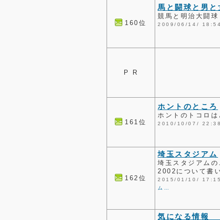
馬と闘球と男と
競馬と明治大闘球
160位
2009/06/14/ 1
P R
ホントのところ
ホントのトコロは
161位
2010/10/07/ 2
埼玉スタジアム
埼玉スタジアムの
2002について書
162位
2015/01/10/ 1
ム…
気になる情報 