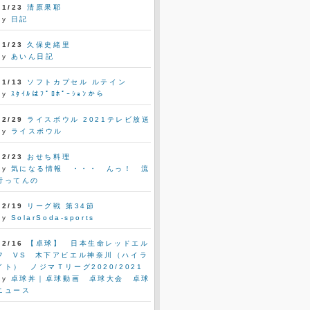
01/23
清原果耶
by
日記
01/23
久保史緒里
by
あいん日記
01/13
ソフトカプセル ルテイン
by
ｽﾀｲﾙはﾌﾟﾛﾎﾟｰｼｮﾝから
12/29
ライスボウル 2021テレビ放送
by
ライスボウル
12/23
おせち料理
by
気になる情報 ・・・ んっ！ 流
行ってんの
12/19
リーグ戦 第34節
by
SolarSoda-sports
12/16
【卓球】 日本生命レッドエル
フ VS 木下アビエル神奈川（ハイラ
イト） ノジマＴリーグ2020/2021
by
卓球丼｜卓球動画 卓球大会 卓球
ニュース