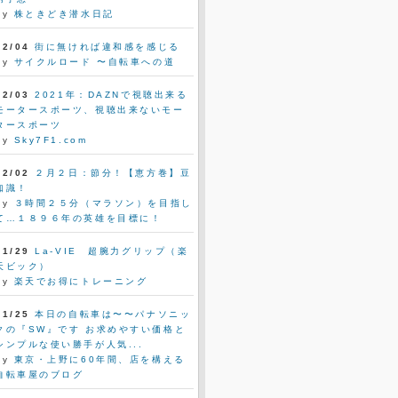
by
株ときどき潜水日記
02/04
街に無ければ違和感を感じる
by
サイクルロード 〜自転車への道
02/03
2021年：DAZNで視聴出来る
モータースポーツ、視聴出来ないモー
タースポーツ
by
Sky7F1.com
02/02
２月２日：節分！【恵方巻】豆
知識！
by
３時間２５分（マラソン）を目指し
て…１８９６年の英雄を目標に！
01/29
La-VIE 超腕力グリップ（楽
天ビック）
by
楽天でお得にトレーニング
01/25
本日の自転車は〜〜パナソニッ
クの『SW』です お求めやすい価格と
シンプルな使い勝手が人気...
by
東京・上野に60年間、店を構える
自転車屋のブログ