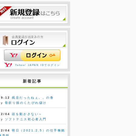
Yahoo! JAPAN IDでログイン
新着記事
09:12
残念だったねぇ。。の巻
by
骨折り損のくたびれ儲け
02/04
頭を動かさない～
by
ソフトテニス初心者入門
02/04
明日（2021.2.5）の仕手株銘
柄予想