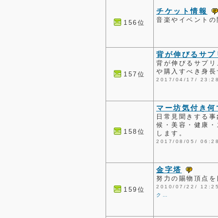
チケット情報
音楽やイベントの
156位
背が伸びるサプ
背が伸びるサプリ
や購入すべき身長
157位
2017/04/17/ 2
マー坊気付き何
日常見聞きする事
候・美容・健康・
158位
します。
2017/08/05/ 0
金字塔
努力の賜物頂点を
2010/07/22/ 1
159位
ク…