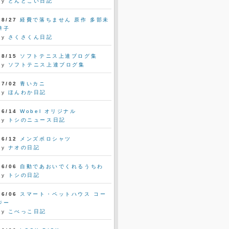
by
どんとこい日記
08/27
経費で落ちません 原作 多部未
華子
by
さくさくん日記
08/15
ソフトテニス上達ブログ集
by
ソフトテニス上達ブログ集
07/02
青いカニ
by
ほんわか日記
06/14
Wobel オリジナル
by
トシのニュース日記
06/12
メンズポロシャツ
by
ナオの日記
06/06
自動であおいでくれるうちわ
by
トシの日記
06/06
スマート・ペットハウス コー
ジー
by
こべっこ日記