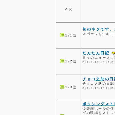
P R
旬のネタです、
スポーツを中心に
171位
たんたん日記
日々のニュースに
172位
2017/04/15/ 0
チョコ之助の日
チョコ之助の日記
173位
2017/04/14/ 1
ボクシングスト
後楽園ホールの住
グの現場をストレ