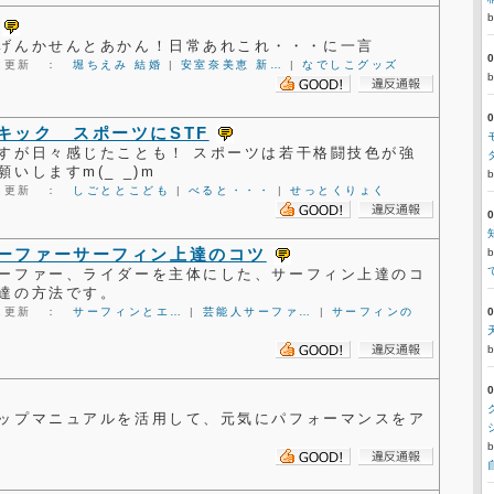
げんかせんとあかん！日常あれこれ・・・に一言
2:51更新 ：
堀ちえみ 結婚
|
安室奈美恵 新…
|
なでしこグッズ
キック スポーツにSTF
すが日々感じたことも！ スポーツは若干格闘技色が強
いしますm(_ _)m
0:52更新 ：
しごととこども
|
べると・・・
|
せっとくりょく
ーファーサーフィン上達のコツ
ーファー、ライダーを主体にした、サーフィン上達のコ
達の方法です。
1:01更新 ：
サーフィンとエ…
|
芸能人サーファ…
|
サーフィンの
ップマニュアルを活用して、元気にパフォーマンスをア