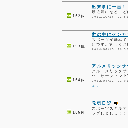
出来事に一言！
最近気になる、ど
152位
2011/10/16/ 2
世の中にケンカ
スポーツが基本で
いです。宜しくお願
153位
2014/04/15/ 1
アルメリックサ
アル・メリックサ
ツ。サーフィン上
154位
2012/04/22/ 2
は…
元気日記
スポーツスキルア
155位
ップしましょう！