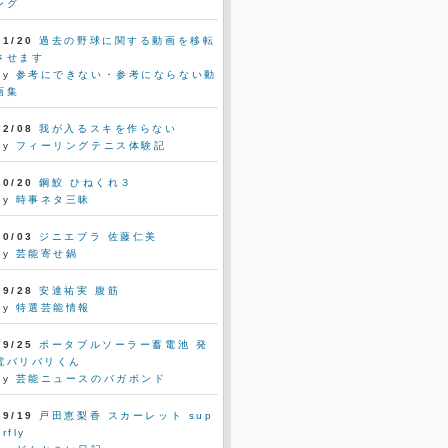
ング
01/20
過去の野球に関する動画を移転
させます
by
参考にできない・参考にならない動
画集
12/08
我が入るスキを作らない
by
フィーリングテニス体験記
10/20
鋼鮫 ひねくれ３
by
時事ネタ三昧
10/03
ジニエブラ 佐藤仁美
by
芸能寄せ鍋
09/28
安達祐実 腹筋
by
特選芸能情報
09/25
ポータブルソーラー蓄電池 発
電バリバリくん
by
芸能ニュースのバガボンド
09/19
戸田恵梨香 スカーレット sup
erfly