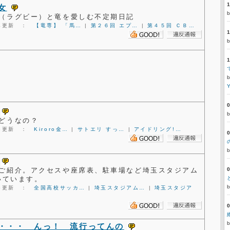
女
（ラグビー）と竜を愛しむ不定期日記
8:54更新 ：
【竜専】 「馬…
|
第２６回 エプ…
|
第４５回 ＣＢ…
どうなの？
2:38更新 ：
Kiroro金…
|
サトエリ すっ…
|
アイドリング!…
ご紹介。アクセスや座席表、駐車場など埼玉スタジアム
いています。
7:15更新 ：
全国高校サッカ…
|
埼玉スタジアム…
|
埼玉スタジア
・・・ んっ！ 流行ってんの