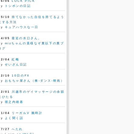
06/06
LOCK PICK
by
トシボンの日記
05/10
持てなかった自信を持てるよう
にする方法
by
キュアハウスな一日
04/05
最近の水口さん。
by
mizちゃんの貴様なぞ糞以下の糞ブ
ログ
02/04
紅梅
by
せいざん日記
12/10
10日のFX
by
おもちゃ屋さん（株-ダンス-映画）
12/01
川越市のゲイマッサージの余韻
にひたる
by
堀之内雄基
11/04
リーガルV 腕時計
by
よく聞く話
07/27
へたれ