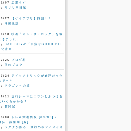
11/07
広瀬すず
by
リサリサ日記
10/27
【ゲイアプリ】四国！！
by
活動量計
10/18
映画「オン・ザ・ロック」を観
てきました。
by
BAD BOYの「目指せGOOD BO
Y化計画」
07/26
ブログ村
by
侑のブログ
07/24
アイソメトリックが好評だった
ので＾＾
by
ドラゴンへの道
06/11
現行シーマにコツンとぶつける
といくらかかる？
by
奮闘記
03/06
トレ＆栄養摂取 [03/06] in
維持・調整期 [胸]
by
ヲタクが贈る 最効のボディメイキ