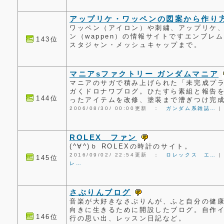
アップリケ・ワッペンの図案から作り
ワッペン（アイロン）や刺繍、アップリケ
ン（wappen）の情報サイトですエンブレ
143位
スタジャン・メッシュキャップまで。
マニアsファクトリー ガンダムマニア
マニアのサガで積み上げられた「未完成プ
ガくドロナワブログ。ひたすら素組と報告
144位
ったアイテムを改修、塗装まで漕ぎつけ完
2006/08/30/ 00:00更新 ：
ガンダム系雑誌…
ROLEX ファン
(^∀^)ｂ ROLEXの時計のサイト。
2016/09/02/ 22:54更新 ：
ロレックス エ…
145位
レ…
さぶりんブログ
音楽が大好きなさぶりんが、ふと自分の健
向きに生きるために開設したブログ。自作
146位
行の思い出、レッスン日記など。