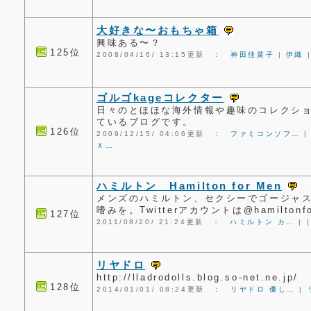
大好きな〜おもちゃ箱
興味ある〜？
125位
2008/04/16/ 13:15更新 ：
神田佳菜子
|
伊織
ゴルゴkageコレクター
日々のとほほな海外情報や趣味のコレクシ
ているブログです。
126位
2009/12/15/ 04:06更新 ：
ファミコンソフ…
Ｘ…
ハミルトン Hamilton for Men
メンズのハミルトン、セクシーでゴージャ
嗜みを。Twitterアカウントは@hamiltonfo
127位
2011/08/20/ 21:24更新 ：
ハミルトン カ…
|
|
リヤドロ
http://lladrodolls.blog.so-net.ne.jp/
128位
2014/01/01/ 08:24更新 ：
リヤドロ 優し…
|