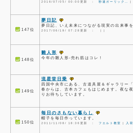
2016/07/05/ 00:00更新 ：
秒速ガーリック…
夢日記
夢日記、いえ未来につながる現実の出来事
147位
2017/06/19/ 07:28更新 ：
|
|
雛人形
今年の雛人形-売れ筋はコレ！
148位
流星堂日乗
四国中央市にある、古道具屋＆ギャラリー
春からは、古本カフェもはじめます。夜な
149位
りお待ちしています。
毎日のさもない暮らし
帽子を毎日作っています。
150位
2011/11/08/ 18:36更新 ：
フエルト教室
|
入