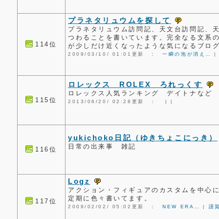
プラネタリュウムを探して
プラネタリュウム訪問記、天文台訪問記、
つわることを書いています。完全なる文系
114位
が少しだけ近くなったような気になるブロ
2009/03/10/ 01:01更新 ：
一瞬の泡が消え…
ロレックス ROLEX ろれっくす
ロレックス人気ランキング デイトナなど
115位
2013/06/20/ 02:28更新 ：
|
|
yukichoko日記（ゆきちょこにっき）
日常の出来事 雑記
116位
Logz
アクション・フィギュアのカスタムを中心
定期に色々書いてます。
117位
2009/02/02/ 05:02更新 ：
NEW ERA…
|
謹