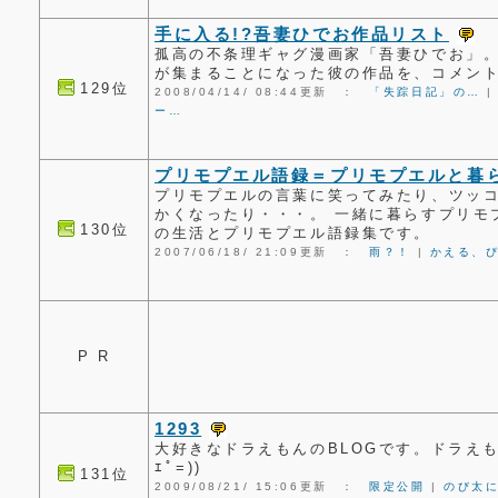
手に入る!?吾妻ひでお作品リスト
孤高の不条理ギャグ漫画家「吾妻ひでお」
が集まることになった彼の作品を、コメン
129位
2008/04/14/ 08:44更新 ：
「失踪日記」の…
ー…
プリモプエル語録＝プリモプエルと暮
プリモプエルの言葉に笑ってみたり、ツッ
かくなったり・・・。 一緒に暮らすプリモ
130位
の生活とプリモプエル語録集です。
2007/06/18/ 21:09更新 ：
雨？！
|
かえる、
P R
1293
大好きなドラえもんのBLOGです。ドラえも
ｴﾟ=))
131位
2009/08/21/ 15:06更新 ：
限定公開
|
のび太