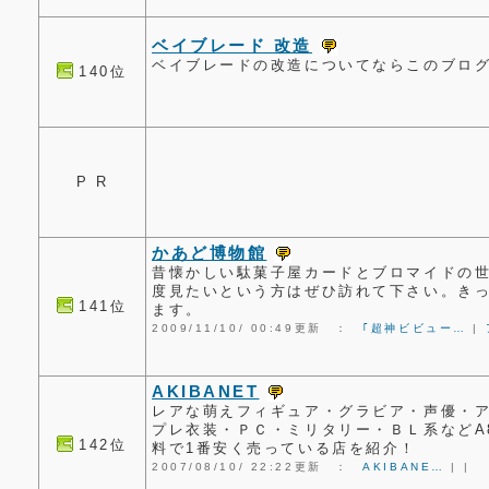
ベイブレード 改造
ベイブレードの改造についてならこのブロ
140位
P R
かあど博物館
昔懐かしい駄菓子屋カードとブロマイドの
度見たいという方はぜひ訪れて下さい。き
141位
ます。
2009/11/10/ 00:49更新 ：
｢超神ビビュー…
|
AKIBANET
レアな萌えフィギュア・グラビア・声優・
プレ衣装・ＰＣ・ミリタリー・ＢＬ系などA
142位
料で1番安く売っている店を紹介！
2007/08/10/ 22:22更新 ：
AKIBANE…
|
|