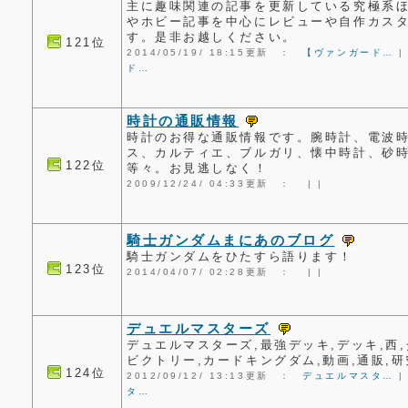
主に趣味関連の記事を更新している究極系
やホビー記事を中心にレビューや自作カス
す。是非お越しください。
121位
2014/05/19/ 18:15更新 ：
【ヴァンガード…
ド…
時計の通販情報
時計のお得な通販情報です。腕時計、電波
ス、カルティエ、ブルガリ、懐中時計、砂
122位
等々。お見逃しなく！
2009/12/24/ 04:33更新 ：
|
|
騎士ガンダムまにあのブログ
騎士ガンダムをひたすら語ります！
123位
2014/04/07/ 02:28更新 ：
|
|
デュエルマスターズ
デュエルマスターズ,最強デッキ,デッキ,西
ビクトリー,カードキングダム,動画,通販,
124位
2012/09/12/ 13:13更新 ：
デュエルマスタ…
タ…