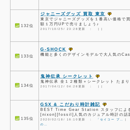
ジャニーズグッズ 買取 東京
東京でジャニーズグッズを１番高い価格で
額１万円UPで売りましょう♪
132位
2017/10/25/ 23:28更新 ：
|
|
G-SHOCK
機能と多くのデザインモデルで大人気のCasi
133位
鬼神伝承 シークレット
鬼神伝承 全１２種類＋シークレット たま
134位
2017/04/12/ 04:28更新 ：
|
|
GSX & こだわり時計雑記
BEST Time Gear Station スタッフに
[nixon][fossil]人気のカジュアル時計
135位
2020/02/18/ 16:10更新 ：
「セイコー プ…
|
の…