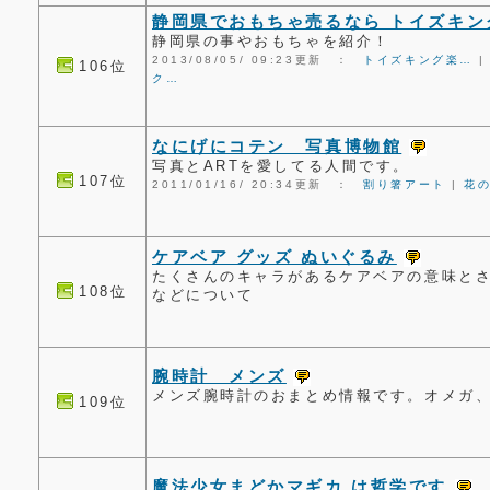
静岡県でおもちゃ売るなら トイズキン
静岡県の事やおもちゃを紹介！
2013/08/05/ 09:23更新 ：
トイズキング楽…
106位
ク…
なにげにコテン 写真博物館
写真とARTを愛してる人間です。
107位
2011/01/16/ 20:34更新 ：
割り箸アート
|
花
ケアベア グッズ ぬいぐるみ
たくさんのキャラがあるケアベアの意味と
108位
などについて
腕時計 メンズ
メンズ腕時計のおまとめ情報です。オメガ
109位
魔法少女まどかマギカ は哲学です