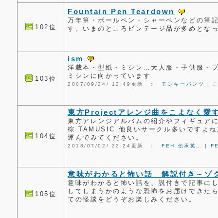
Fountain Pen Teardown
万年筆・ボールペン・シャーペンなどの筆
102位
す。いまのところビンテージ品が多めとな
ism
洋裁本・型紙・ミシン…大人服・子供服・ブ
ミシンに向かっています
103位
2007/09/24/ 12:49更新 ：
モンキーパンツ
|
東方Projectアレンジ曲をこよなく愛
東方アレンジアルバムの紹介やフィギュアに関し
棕 TAMUSIC 他良いサークル多いです
104位
運んでみてください。
2018/07/02/ 22:24更新 ：
FEH 伝承英…
|
F
意味がわかると怖い話 解説付き～ゾ
意味がわかると怖い話を、説付きで記事に
してしまうかのような恐怖をお届けできた
105位
ての怪談をどうぞお楽しみください。