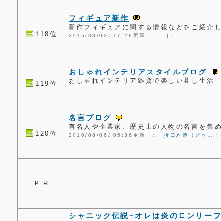
フィギュア新作
新作フィギュアに関する情報などをご紹介
118位
2015/08/02/ 17:28更新 ：
|
|
おしゃれインテリアスタイルブログ
おしゃれインテリア雑貨で楽しい暮し生活
119位
名言ブログ
有名人や企業家、歴史上の人物の名言を集
120位
2010/08/06/ 05:36更新 ：
折口雅博（グッ…
P R
シャニック伝説~オレは炎のロンリーフ