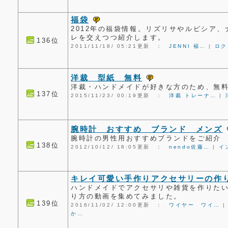
福袋
2012年の福袋情報。リズリサやルピシア
レを交えつつ紹介します。
136位
2011/11/18/ 05:21更新 ：
JENNI 福…
|
ロク
洋裁 型紙 無料
洋裁・ハンドメイドが好きな方のため、無
137位
2015/11/23/ 00:19更新 ：
洋裁 トレーナ…
|
腕時計 おすすめ ブランド メンズ
腕時計の男性用おすすめブランドをご紹介
138位
2012/10/12/ 18:05更新 ：
nendo佐藤…
|
イ
キレイ可愛い手作りアクセサリーの作
ハンドメイドでアクセサリや雑貨を作りた
り方の動画を集めてみました。
139位
2016/11/02/ 12:00更新 ：
ワイヤー ワイ…
か…