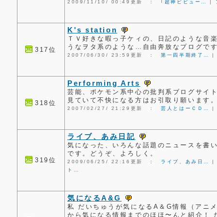
2009/11/10/ 00:49更新 ：
｢超神ビビュー…
|
K's station
ＴＶ好きな暇っ子ケィの、日記のような音
うなヲタ系のような…自由奔放なプログで
317位
2007/06/30/ 23:59更新 ：
第一四半期終了…
Performing Arts
芸能、ポケモン系中心の批判系ブログサイ
見ていて不快になる方はお引取り願います
318位
2007/02/27/ 21:29更新 ：
芸人とはーＣＤ…
ライブ、あみ日記
気になった、いろんな話題のニュースを書い
です。どうぞ、よろしく。
319位
2009/06/25/ 22:16更新 ：
ライブ、あみ日…
ト…
気になるA&G
私 だいちゅうが気になるA＆G情報（アニ
から気になる情報までのほほ〜んと紹介！ 