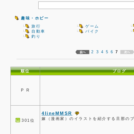
趣味・ホビー
旅行
ゲーム
自動車
バイク
釣り
2
3
4
5
6
7
順位
ブログ
P R
4lineMMSR
嫁（漫画家）のイラストを紹介する旦那の
301位