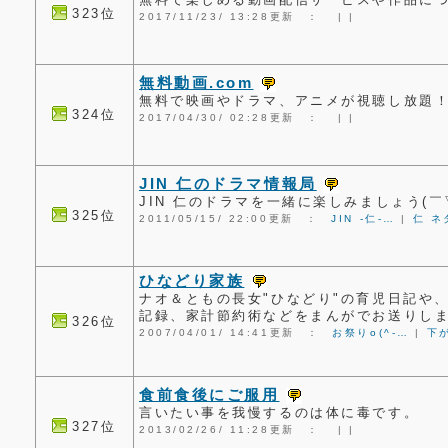
323位
2017/11/23/ 13:28更新 ：
|
|
無料動画.com
無料で映画やドラマ、アニメが視聴し放題
324位
2017/04/30/ 02:28更新 ：
|
|
JIN 仁のドラマ情報局
JIN 仁のドラマを一緒に楽しみましょう(￣
325位
2011/05/15/ 22:00更新 ：
JIN -仁-…
|
仁 ネ
ひなどり家族
ナオ＆ともの長女"ひなどり"の育児日記や
記録、家計節約術などをまんがでお送りします
326位
2007/04/01/ 14:41更新 ：
お祭りo(^-…
|
下
食前食後にご服用
言いたい事を我慢するのは体に毒です。
327位
2013/02/26/ 11:28更新 ：
|
|