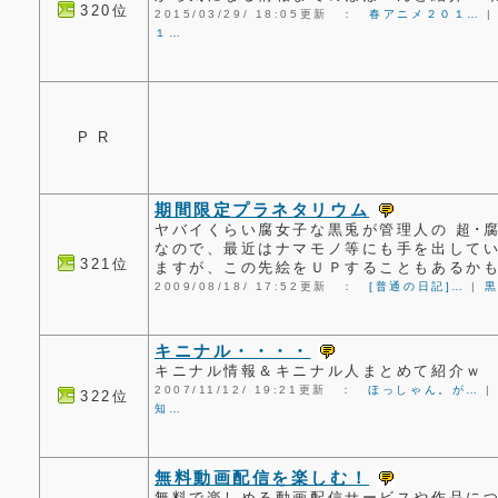
320位
2015/03/29/ 18:05更新 ：
春アニメ２０１…
１…
P R
期間限定プラネタリウム
ヤバイくらい腐女子な黒兎が管理人の 超･
なので、最近はナマモノ等にも手を出してい
321位
ますが、この先絵をＵＰすることもあるか
2009/08/18/ 17:52更新 ：
[普通の日記]…
|
キニナル・・・・
キニナル情報＆キニナル人まとめて紹介ｗ
2007/11/12/ 19:21更新 ：
ほっしゃん。が…
322位
知…
無料動画配信を楽しむ！
無料で楽しめる動画配信サービスや作品に