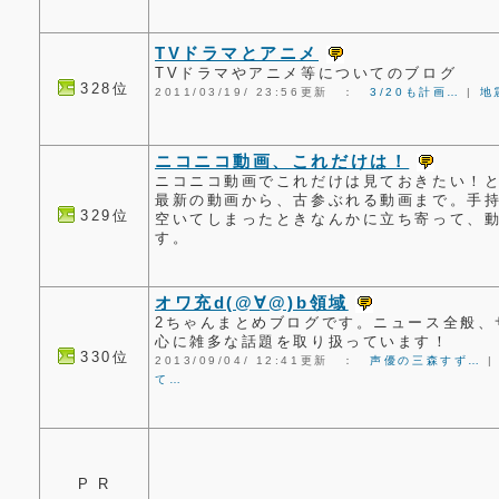
TVドラマとアニメ
TVドラマやアニメ等についてのブログ
328位
2011/03/19/ 23:56更新 ：
3/20も計画…
|
地
ニコニコ動画、これだけは！
ニコニコ動画でこれだけは見ておきたい！
最新の動画から、古参ぶれる動画まで。手
329位
空いてしまったときなんかに立ち寄って、
す。
オワ充d(@∀@)b領域
2ちゃんまとめブログです。ニュース全般、
心に雑多な話題を取り扱っています！
330位
2013/09/04/ 12:41更新 ：
声優の三森すず…
て…
P R