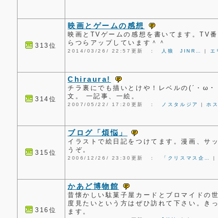
映画とゲームの感想
映画とTVゲームの感想を書いてます。TV
らつらアップしています＾＾
313位
2014/03/26/ 22:57更新 ：
人狼 JINR…
|
エ
Chiraura!
チラ裏にでも描いとけや！レベルの(´・ω・｀
文。 一記事、一絵。
314位
2007/05/22/ 17:20更新 ：
ノスタルジア
|
ホ
ブログ「煩悩」
イラストで絵日記をつけてます。漫画、サ
うぞ。
315位
2006/12/26/ 23:30更新 ：
「クリスマス企…
かあど博物館
昔懐かしい駄菓子屋カードとブロマイドの
度見たいという方はぜひ訪れて下さい。き
316位
ます。