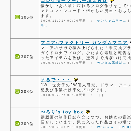
コレクターマーボー流２ＮＤ
懐かしいあの頃に戻れるブログ作りをして
ァミコン・レコード・懐かしい漫画・おも
ます。
306位
2006/11/01/ 00:00更新 ：
ケンちゃんラー…
産…
マニアsファクトリー ガンダムマニア
マニアのサガで積み上げられた「未完成プ
ガくドロナワブログ。ひたすら素組と報告
307位
ったアイテムを改修、塗装まで漕ぎつけ完
2006/08/30/ 00:00更新 ：
ガンダム系雑誌…
まるで・・・
JW二世女子のJW個人研究、ドラマ、アニ
想及び作業の効率化ブログです。
308位
2018/09/07/ 08:28更新 ：
|
|
ぺろり’s toy box
銅版画の制作日誌を交えつつ、お勧めの音
紹介しています。気に入った作品はその場
309位
2007/05/06/ 23:03更新 ：
Whats n…
|
200