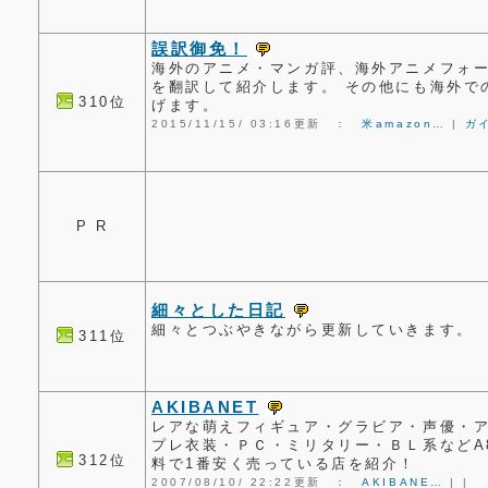
誤訳御免！
海外のアニメ・マンガ評、海外アニメフォー
を翻訳して紹介します。 その他にも海外で
310位
げます。
2015/11/15/ 03:16更新 ：
米amazon…
|
ガ
P R
細々とした日記
細々とつぶやきながら更新していきます。
311位
AKIBANET
レアな萌えフィギュア・グラビア・声優・
プレ衣装・ＰＣ・ミリタリー・ＢＬ系などA
312位
料で1番安く売っている店を紹介！
2007/08/10/ 22:22更新 ：
AKIBANE…
|
|