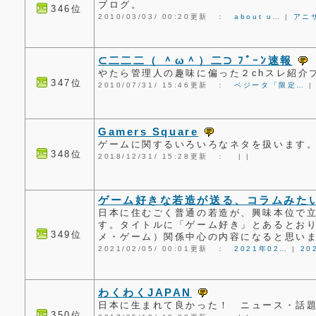
ブログ。
346位
2010/03/03/ 00:20更新 ：
about u…
|
アニ
⊂二二二（ ＾ω＾）二⊃ ﾌﾞｰﾝ速報
やたら管理人の趣味に偏った２chスレ紹介
347位
2010/07/31/ 15:46更新 ：
ベジータ「限定…
Gamers Square
ゲームに関するいろいろなネタを扱います
348位
2018/12/31/ 15:28更新 ：
|
|
ゲーム好きな若造が送る、コラムみた
日本に住むごく普通の若造が、興味本位で
す。タイトルに「ゲーム好き」とあるとお
349位
メ・ゲーム）関係中心の内容になると思い
2021/02/05/ 00:01更新 ：
2021年02…
|
20
わくわくJAPAN
日本に生まれて良かった！ ニュース・話
350位