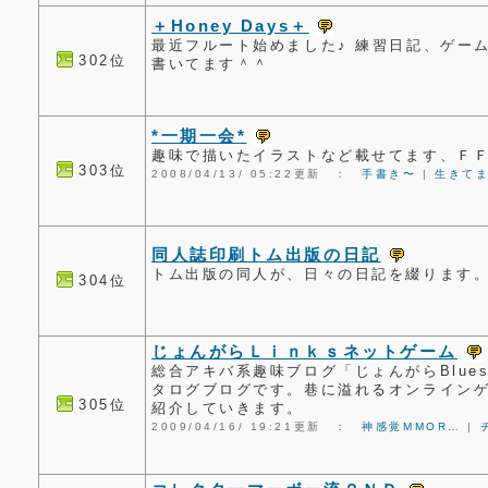
＋Honey Days＋
最近フルート始めました♪ 練習日記、ゲー
302位
書いてます＾＾
*一期一会*
趣味で描いたイラストなど載せてます、Ｆ
303位
2008/04/13/ 05:22更新 ：
手書き〜
|
生きて
同人誌印刷トム出版の日記
トム出版の同人が、日々の日記を綴ります
304位
じょんがらＬｉｎｋｓネットゲーム
総合アキバ系趣味ブログ「じょんがらBlue
タログブログです。巷に溢れるオンライン
305位
紹介していきます。
2009/04/16/ 19:21更新 ：
神感覚MMOR…
|