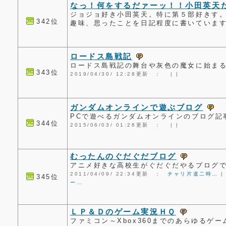
なっ！何をするだァーッ！！小田英天
ジョジョ好き小田英天。特に第５部好きす
342位
趣味、思ったことを日記程度に書いていま
ロードス島戦記
ロードス島戦記の舞台や灰色の魔女に始ま
343位
2019/04/30/ 12:28更新 ：
|
|
ガンダムオンラインで遊ぶブログ
PCで遊べるガンダムオンラインのブログ記
344位
2015/06/03/ 01:28更新 ：
|
|
むったんのぐだぐだブログ
アニメ好きな高校生がぐだぐだやるブログです
2011/04/09/ 22:34更新 ：
チャリ片道二時…
345位
ー…
ＬＰ＆Ｄのゲーム実況ＨＱ
ファミコン～Xbox360までのあらゆるゲ