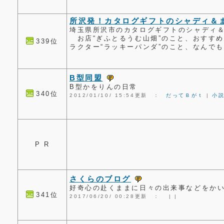
所沢発！カタログギフトのシャディ＆
埼玉県所沢市のカタログギフトのシャディ
お店“ぎふとるうむ山畑”のこと、おすす
339位
ラクター“ラッキーパンダ”のこと、なんで
B型同盟
B型かをりんの日常
340位
2012/01/10/ 15:54更新 ：
だってＢがｔ
|
小
P R
さくらのブログ
好奇心の赴くままに日々の出来事などをか
341位
2017/06/20/ 00:28更新 ：
|
|