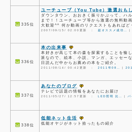
ユーチューブ（You Tube）激選おも
ダウンタウン、おおきく振りかぶって、ハ
まで！！ユーチューブ等から激選の無料動画
335位
大歓迎^^ 何か動画のリクエストもあればど
2007/09/15/ 02:00更新 ：
超オススメ成功…
本の出来事
本好きが高じて本の森を探索することを愉
派なので、絵本、小説、マンガ、エッセー
336位
日読んだ中からお薦めの本をご紹介。
2011/08/14/ 00:42更新 ：
2011年08…
|
20
あなたのブログ
テレビで話題の情報をあなたにお届け
337位
2011/05/27/ 12:57更新 ：
LED照明 比…
|
パ
低能ネット生活
低能オヤジがネット拾ったもの紹介
338位