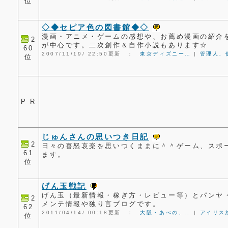
位
◇◆セピア色の図書館◆◇
漫画・アニメ・ゲームの感想や、お薦め漫画の紹介
2
が中心です。二次創作＆自作小説もあります☆
60
2007/11/19/ 22:50更新 ：
東京ディズニー…
|
管理人、
位
P R
じゅんさんの思いつき日記
2
日々の喜怒哀楽を思いつくままに＾＾ゲーム、スポ
61
ます。
位
げん玉戦記
げん玉（最新情報・稼ぎ方・レビュー等）とパンヤ
2
メンテ情報や独り言ブログです。
62
2011/04/14/ 00:18更新 ：
大阪・あべの、…
|
アイリス
位