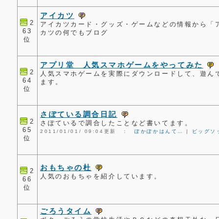
アイカツ
2
アイカツカード・グッズ・ゲームなどの情報から「
63
カツの何でもブログ
位
アプリ堂 人気スマホゲームをやってみた
2
人気スマホゲームを実際にダウンロードして、遊ん
64
ます。
位
さぽている調合日記
2
さぽているで調合したことなど書いてます。
65
2011/01/01/ 09:04更新 ：
ぽかぽかはんて…
|
ビッグソ
位
おもちゃの杜
2
人気のおもちゃを紹介しています。
66
位
ごろうタイム