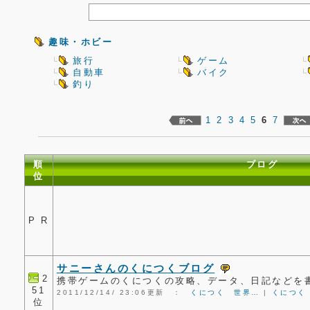
趣味・ホビー
旅行
ゲーム
自動車
バイク
釣り
1
2
3
4
5
6
7
順
ブログ
位
P R
サニーさんのくにつくブログ
2
携帯ゲームのくにつくの攻略、データ、日記などを
51
2011/12/14/ 23:06更新 ：
くにつく 世界…
|
くにつく
位