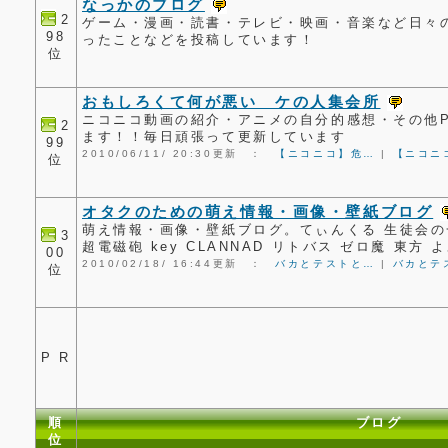
なっかのブログ
2
ゲーム・漫画・読書・テレビ・映画・音楽など日々
98
ったことなどを投稿しています！
位
おもしろくて何が悪い ケの人集会所
ニコニコ動画の紹介・アニメの自分的感想・その他P
2
ます！！毎日頑張って更新しています
99
2010/06/11/ 20:30更新 ：
【ニコニコ】危…
|
【ニコニ
位
オタクのための萌え情報・画像・壁紙ブログ
萌え情報・画像・壁紙ブログ。てぃんくる 生徒会の
3
超電磁砲 key CLANNAD リトバス ゼロ魔 東方
00
2010/02/18/ 16:44更新 ：
バカとテストと…
|
バカとテ
位
P R
順
ブログ
位