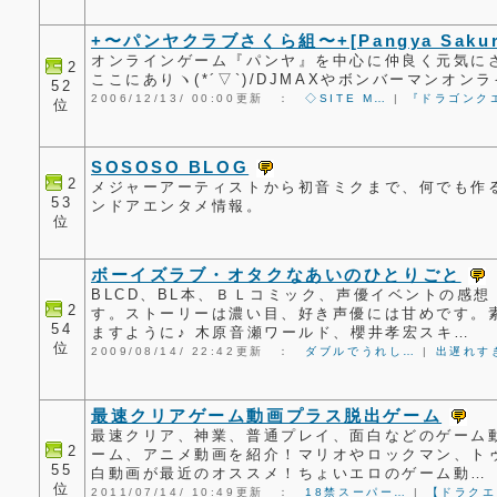
+〜パンヤクラブさくら組〜+[Pangya Sakura C
オンラインゲーム『パンヤ』を中心に仲良く元気に
2
ここにありヽ(*´▽`)/DJMAXやボンバーマンオ
52
2006/12/13/ 00:00更新 ：
◇SITE M…
|
『ドラゴンク
位
SOSOSO BLOG
2
メジャーアーティストから初音ミクまで、何でも作
53
ンドアエンタメ情報。
位
ボーイズラブ・オタクなあいのひとりごと
BLCD、BL本、ＢＬコミック、声優イベントの感
2
す。ストーリーは濃い目、好き声優には甘めです。
54
ますように♪ 木原音瀬ワールド、櫻井孝宏スキ…
位
2009/08/14/ 22:42更新 ：
ダブルでうれし…
|
出遅れす
最速クリアゲーム動画プラス脱出ゲーム
最速クリア、神業、普通プレイ、面白などのゲーム
2
ーム、アニメ動画を紹介！マリオやロックマン、トゥ
55
白動画が最近のオススメ！ちょいエロのゲーム動…
位
2011/07/14/ 10:49更新 ：
18禁スーパー…
|
【ドラクエ