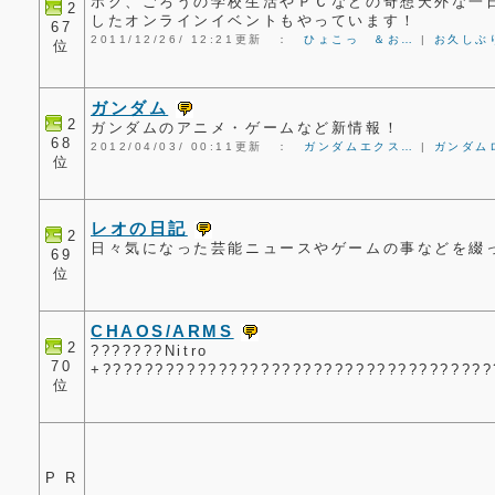
ボク、ごろうの学校生活やＰＣなどの奇想天外な一
2
したオンラインイベントもやっています！
67
2011/12/26/ 12:21更新 ：
ひょこっ ＆お…
|
お久しぶ
位
ガンダム
2
ガンダムのアニメ・ゲームなど新情報！
68
2012/04/03/ 00:11更新 ：
ガンダムエクス…
|
ガンダム
位
レオの日記
2
日々気になった芸能ニュースやゲームの事などを綴
69
位
CHAOS/ARMS
2
???????Nitro
70
+?????????????????????????????????????
位
P R