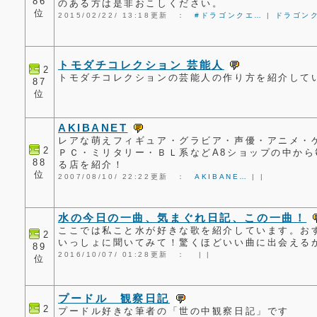
86
のある方は是非おこしください。
位
2015/02/22/ 13:18更新 ：
#ドラゴンクエ…
|
ドラゴン
トモダチコレクション 芸能人
2
トモダチコレクションの芸能人の作り方を紹介して
87
位
AKIBANET
レアな萌えフィギュア・グラビア・声優・アニメ・
2
ＰＣ・ミリタリー・ＢＬ系などA8ショップの中から
88
る店を紹介！
位
2007/08/10/ 22:22更新 ：
AKIBANE…
|
|
水の今日の一曲、気まぐれ日記、この一曲！
ここでは私こと水が好きな歌を紹介しています。お
2
いっしょに聞いてみて！驚くほどいい曲に出会える
89
2016/10/07/ 01:28更新 ：
|
|
位
プードル 観察日記
2
プードル好きな筆者の「世の中観察日記」です