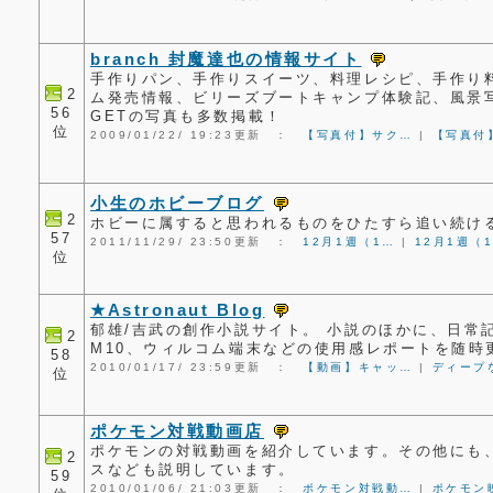
branch 封魔達也の情報サイト
手作りパン、手作りスイーツ、料理レシピ、手作り
2
ム発売情報、ビリーズブートキャンプ体験記、風景
56
GETの写真も多数掲載！
位
2009/01/22/ 19:23更新 ：
【写真付】サク…
|
【写真付
小生のホビーブログ
2
ホビーに属すると思われるものをひたすら追い続け
57
2011/11/29/ 23:50更新 ：
12月1週（1…
|
12月1週（
位
★Astronaut Blog
郁雄/吉武の創作小説サイト。 小説のほかに、日常
2
M10、ウィルコム端末などの使用感レポートを随時
58
2010/01/17/ 23:59更新 ：
【動画】キャッ…
|
ディープ
位
ポケモン対戦動画店
ポケモンの対戦動画を紹介しています。その他にも
2
スなども説明しています。
59
2010/01/06/ 21:03更新 ：
ポケモン対戦動…
|
ポケモン