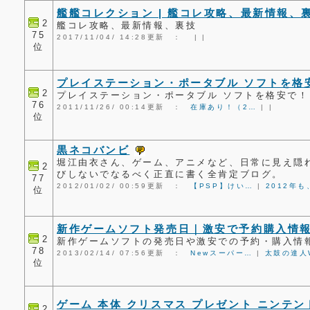
艦艦コレクション | 艦コレ攻略、最新情報、
2
艦コレ攻略、最新情報、裏技
75
2017/11/04/ 14:28更新 ：
|
|
位
プレイステーション・ポータブル ソフトを格
2
プレイステーション・ポータブル ソフトを格安で！
76
2011/11/26/ 00:14更新 ：
在庫あり！（2…
|
|
位
黒ネコバンビ
堀江由衣さん、ゲーム、アニメなど、日常に見え隠
2
びしないでなるべく正直に書く全肯定ブログ。
77
2012/01/02/ 00:59更新 ：
【PSP】けい…
|
2012年も
位
新作ゲームソフト発売日｜激安で予約購入情
2
新作ゲームソフトの発売日や激安での予約・購入情
78
2013/02/14/ 07:56更新 ：
Newスーパー…
|
太鼓の達人
位
ゲーム 本体 クリスマス プレゼント ニンテンド
2