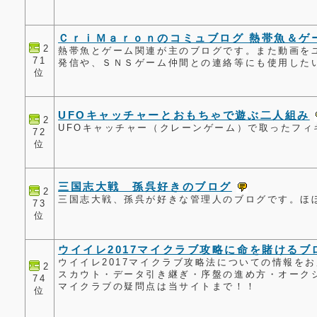
ＣｒｉＭａｒｏｎのコミュブログ 熱帯魚＆ゲ
2
熱帯魚とゲーム関連が主のブログです。また動画を
71
発信や、ＳＮＳゲーム仲間との連絡等にも使用した
位
UFOキャッチャーとおもちゃで遊ぶ二人組み
2
UFOキャッチャー（クレーンゲーム）で取ったフィ
72
位
三国志大戦 孫呉好きのブログ
2
三国志大戦、孫呉が好きな管理人のブログです。ほぼ
73
位
ウイイレ2017マイクラブ攻略に命を賭けるブ
ウイイレ2017マイクラブ攻略法についての情報を
2
スカウト・データ引き継ぎ・序盤の進め方・オークシ
74
マイクラブの疑問点は当サイトまで！！
位