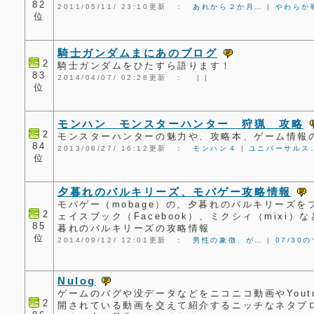
82
2011/05/11/ 23:10更新 ：
あれから２か月…
|
やわらか
位
騎士ガンダムまにあのブログ
2
騎士ガンダムをひたすら語ります！
83
2014/04/07/ 02:28更新 ：
|
|
位
モンハン モンスターハンター 狩猟 攻略
2
モンスターハンターの魅力や、攻略本、ゲーム情報
84
2013/08/27/ 16:12更新 ：
モンハン４
|
ユニバーサルス
位
夕暮れのバルキリーズ、モバゲー攻略情報
モバゲー（mobage）の、夕暮れのバルキリーズを
2
ェイスブック（Facebook）、ミクシィ（mixi
85
暮れのバルキリーズの攻略情報
位
2014/09/12/ 12:01更新 ：
男性の象徴、が…
|
07/30
Nulog
ゲームのバグや没データなどをニコニコ動画やYout
2
開されている動画を交えて紹介するニッチなネタブ