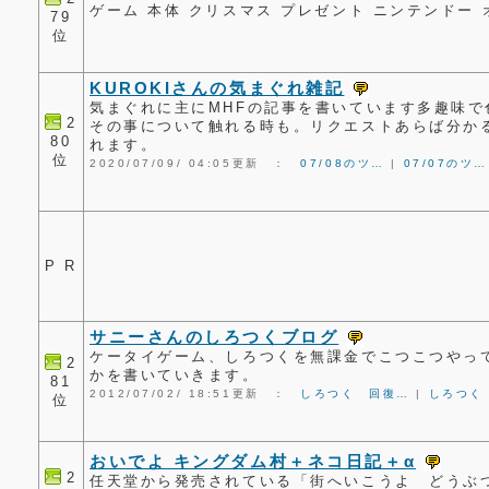
ゲーム 本体 クリスマス プレゼント ニンテンドー オンライ
79
位
KUROKIさんの気まぐれ雑記
気まぐれに主にMHFの記事を書いています多趣味
2
その事について触れる時も。リクエストあらば分か
80
れます。
位
2020/07/09/ 04:05更新 ：
07/08のツ…
|
07/07のツ…
P R
サニーさんのしろつくブログ
ケータイゲーム、しろつくを無課金でこつこつやっ
2
かを書いていきます。
81
2012/07/02/ 18:51更新 ：
しろつく 回復…
|
しろつく
位
おいでよ キングダム村＋ネコ日記＋α
2
任天堂から発売されている「街へいこうよ どうぶ