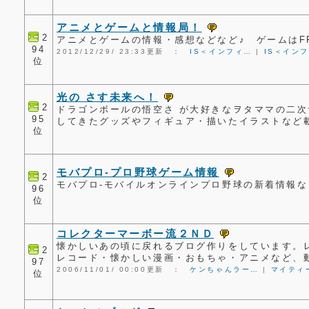
アニメとゲームと情報局！
2
アニメとゲームの情報・感想などなど♪ ゲームはF
94
2012/12/29/ 23:33更新 ：
IS＜インフィ…
|
IS＜イン
位
光の さす未来へ！
2
ドラゴンボールの悟空さ が大好きなヲタママの二次
95
してきたグッズやフィギュア・描いたイラストなど
位
モバプロ-プロ野球ゲーム情報
2
モバプロ-モバイルオンラインプロ野球の新着情報な
96
位
コレクターマーボー流２ＮＤ
懐かしいあの頃に戻れるブログ作りをしています。
2
レコード・懐かしい漫画・おもちゃ・アニメなど、
97
2006/11/01/ 00:00更新 ：
ケンちゃんラー…
|
マイティ
位