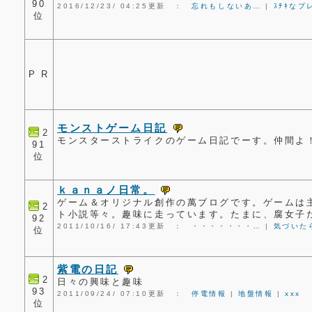
90
2016/12/23/ 04:25更新 ：
忘れもしないあ…
|
ｽﾃｷなプ
位
P R
モンストゲーム日記
2
モンスターストライクのゲーム日記でーす。仲間よ！
91
位
ｋａｎａノ日常。
ゲーム＆オリジナル創作の萬ブログです。ゲームは
2
ト小説等々。趣味に走っています。たまに、腐女子
92
2011/10/16/ 17:43更新 ：
・・・・・・・…
|
気づいた
位
紫電の日記
2
日々の興味と趣味
93
2011/09/24/ 07:10更新 ：
停電情報
|
地盤情報
|
xxx
位