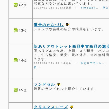
写真などランダムに書いています。
42位
2020/01/28/ 19:32更新 ：
TimeWav…
|
草な
黄金のかなづち
ショップや会社の紹介や推奨を行います。
43位
訳ありアウトレット商品中古商品の激
訳ありグルメ食材、衣類、ＯＡ機器、パソ
ト、中古格安、激安、規格外品、送料無料
てます。
44位
2012/06/30/ 22:14更新 ：
訳ありアウトレ…
切…
ランドセル
通販のランドセルを紹介しています。
45位
クリスマスローズ