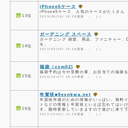
iPhone5ケース
iPhone5ケース 人気のケースがたくさん
13位
2013/06/28/ 18:28更新 ：
|
|
ガーデニング スペース
ガーデニング 雑貨、用品、ファニチャー、
を。
14位
2017/03/26/ 10:28更新 ：
|
|
福袋（csm02)
福袋予約は今や至難の業、お目当ての福袋
15位
2014/10/27/ 18:28更新 ：
|
|
年賀状■9exnkwa.net
年賀状作成のための情報がいっぱい。無料
トなどの情報と年賀状といえば忘れてはい
16位
す。随時更新していきますので遊びに来て
2017/12/02/ 12:28更新 ：
|
|