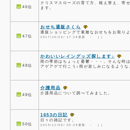
クリスマスローズの育て方、植え替え、寄せ
46位
ます。
おせち通販さくら
通販ショッピングで素敵なおせちをお取り
47位
2017/10/24/ 17:28更新 ：
|
|
かわいいレイングッズ探します♪
雨の季節はちょっと憂鬱・・・。そんな時
48位
アゲアゲで行こう♪雨が楽しみになるような
介護用品
介護用品について調べてみました。
49位
1653の日記
日々の雑記です。
50位
2015/11/06/ 00:28更新 ：
|
|