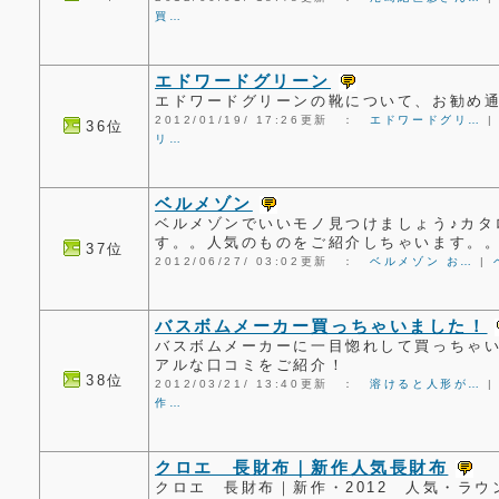
買…
エドワードグリーン
エドワードグリーンの靴について、お勧め
2012/01/19/ 17:26更新 ：
エドワードグリ…
36位
リ…
ベルメゾン
ベルメゾンでいいモノ見つけましょう♪カタ
す。。人気のものをご紹介しちゃいます。
37位
2012/06/27/ 03:02更新 ：
ベルメゾン お…
|
バスボムメーカー買っちゃいました！
バスボムメーカーに一目惚れして買っちゃ
アルな口コミをご紹介！
38位
2012/03/21/ 13:40更新 ：
溶けると人形が…
作…
クロエ 長財布｜新作人気長財布
クロエ 長財布｜新作・2012 人気・ラウ