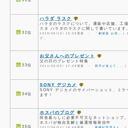
ハラダ ラスク
ハラダのラスクについて。通販や店舗、工
スタ ハラダのラスクに関して書いています
32位
2019/06/10/ 15:08更新 ：
「劇場版 お前…
|
プ…
お父さんへのプレゼント
父の日のプレゼント特集
33位
2011/05/05/ 17:09更新 ：
両手が使えて、…
SONY デジカメ
SONY デジカメのサイバーショット、ミ
34位
ます！
ホスパのブログ
田舎暮らしに必要不可欠なネットショップ
ホスパが独自見解と厳選情報発信中
35位
2012/06/01/ 18:48更新 ：
尾崎紀世彦さん…