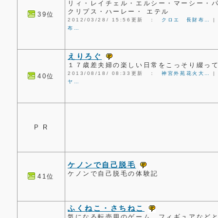
リィ・レイチェル・エルシー・マーシー・パ
クリプス・ハーレー・ エテル
39位
2012/03/28/ 15:56更新 ：
クロエ 長財布…
布…
えりろぐ
１７歳差夫婦の楽しい日常をこっそり綴っ
2013/08/18/ 08:33更新 ：
神宮外苑花火大…
40位
ヤ…
P R
ケノンで自己脱毛
ケノンで自己脱毛の体験記
41位
ふくねこ・さちねこ
気になる転売用のゲーム、フィギュアなど