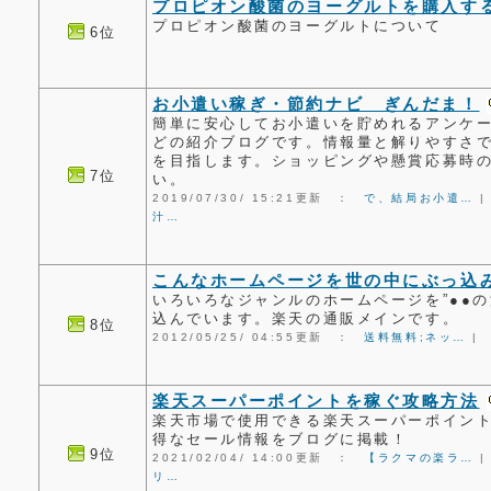
プロピオン酸菌のヨーグルトを購入す
プロピオン酸菌のヨーグルトについて
6位
お小遣い稼ぎ・節約ナビ ぎんだま！
簡単に安心してお小遣いを貯めれるアンケ
どの紹介ブログです。情報量と解りやすさ
を目指します。ショッピングや懸賞応募時
7位
い。
2019/07/30/ 15:21更新 ：
で、結局お小遣…
汁…
こんなホームページを世の中にぶっ込
いろいろなジャンルのホームページを”●●
込んでいます。楽天の通販メインです。
8位
2012/05/25/ 04:55更新 ：
送料無料;ネッ…
|
楽天スーパーポイントを稼ぐ攻略方法
楽天市場で使用できる楽天スーパーポイン
得なセール情報をブログに掲載！
9位
2021/02/04/ 14:00更新 ：
【ラクマの楽ラ…
リ…