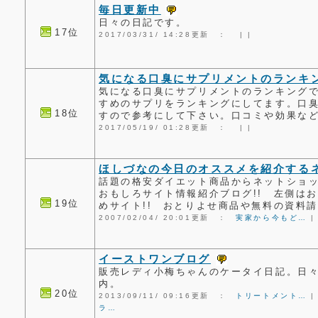
毎日更新中
日々の日記です。
17位
2017/03/31/ 14:28更新 ：
|
|
気になる口臭にサプリメントのランキ
気になる口臭にサプリメントのランキング
すめのサプリをランキングにしてます。口
18位
すので参考にして下さい。口コミや効果な
2017/05/19/ 01:28更新 ：
|
|
ほしづなの今日のオススメを紹介するネ
話題の格安ダイエット商品からネットショ
おもしろサイト情報紹介ブログ!! 左側はお
19位
めサイト!! おとりよせ商品や無料の資料
2007/02/04/ 20:01更新 ：
実家から今もど…
イーストワンブログ
販売レディ小梅ちゃんのケータイ日記。日
内。
20位
2013/09/11/ 09:16更新 ：
トリートメント…
ラ…